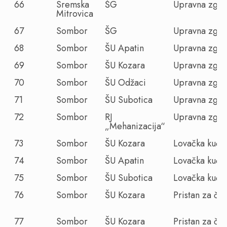
66
Sremska
ŠG
Upravna zgra
Mitrovica
67
Sombor
ŠG
Upravna zgra
68
Sombor
ŠU Apatin
Upravna zgra
69
Sombor
ŠU Kozara
Upravna zgra
70
Sombor
ŠU Odžaci
Upravna zgra
71
Sombor
ŠU Subotica
Upravna zgra
72
Sombor
RJ
Upravna zgra
„Mehanizacija“
73
Sombor
ŠU Kozara
Lovačka kuća
74
Sombor
ŠU Apatin
Lovačka kuća
75
Sombor
ŠU Subotica
Lovačka kuća
76
Sombor
ŠU Kozara
Pristan za č
77
Sombor
ŠU Kozara
Pristan za č