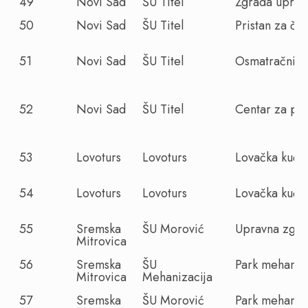
49
Novi Sad
ŠU Titel
Zgrada uprav
50
Novi Sad
ŠU Titel
Pristan za č
51
Novi Sad
ŠU Titel
Osmatračnica
52
Novi Sad
ŠU Titel
Centar za po
53
Lovoturs
Lovoturs
Lovačka kuća
54
Lovoturs
Lovoturs
Lovačka kuća
55
Sremska
ŠU Morović
Upravna zgra
Mitrovica
56
Sremska
ŠU
Park mehaniz
Mitrovica
Mehanizacija
57
Sremska
ŠU Morović
Park mehaniz