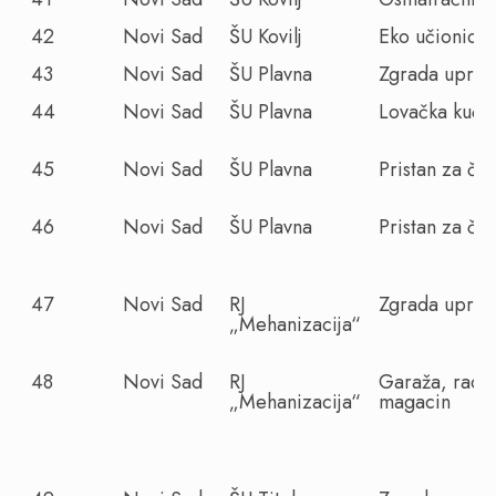
42
Novi Sad
ŠU Kovilj
Eko učionica
43
Novi Sad
ŠU Plavna
Zgrada uprav
44
Novi Sad
ŠU Plavna
Lovačka kuća
45
Novi Sad
ŠU Plavna
Pristan za č
46
Novi Sad
ŠU Plavna
Pristan za č
47
Novi Sad
RJ
Zgrada uprav
„Mehanizacija“
48
Novi Sad
RJ
Garaža, radio
„Mehanizacija“
magacin