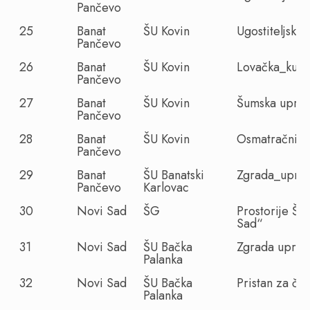
Pančevo
25
Banat
ŠU Kovin
Ugostiteljski_
Pančevo
26
Banat
ŠU Kovin
Lovačka_kuća
Pančevo
27
Banat
ŠU Kovin
Šumska upra
Pančevo
28
Banat
ŠU Kovin
Osmatračnica
Pančevo
29
Banat
ŠU Banatski
Zgrada_upra
Pančevo
Karlovac
30
Novi Sad
ŠG
Prostorije Š
Sad“
31
Novi Sad
ŠU Bačka
Zgrada uprav
Palanka
32
Novi Sad
ŠU Bačka
Pristan za č
Palanka