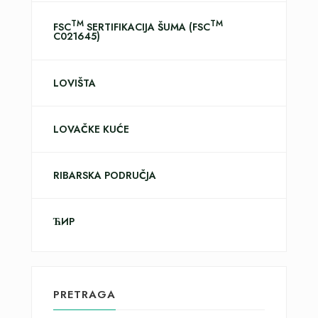
from these lists...
TM
TM
FSC
SERTIFIKACIJA ŠUMA (FSC
C021645)
LOVIŠTA
LOVAČKE KUĆE
RIBARSKA PODRUČJA
ЋИР
PRETRAGA