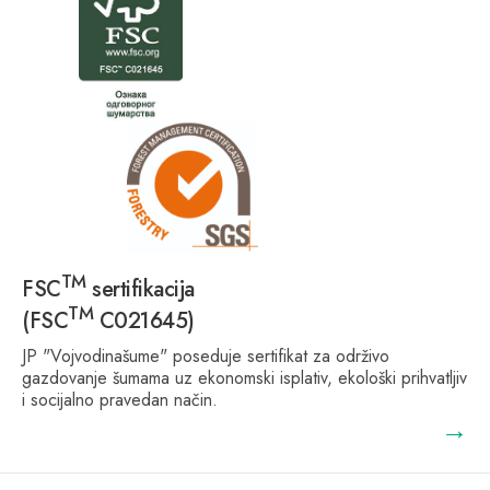
TM
FSC
sertifikacija
TM
(FSC
C021645)
JP "Vojvodinašume" poseduje sertifikat za održivo
gazdovanje šumama uz ekonomski isplativ, ekološki prihvatljiv
i socijalno pravedan način.
→