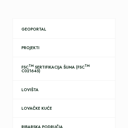
GEOPORTAL
PROJEKTI
TM
TM
FSC
SERTIFIKACIJA ŠUMA (FSC
C021645)
LOVIŠTA
LOVAČKE KUĆE
RIBARSKA PODRUČJA