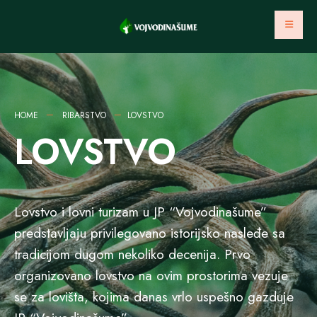
HOME
RIBARSTVO
LOVSTVO
LOVSTVO
Lovstvo i lovni turizam u JP “Vojvodinašume”
predstavljaju privilegovano istorijsko nasleđe sa
tradicijom dugom nekoliko decenija. Prvo
organizovano lovstvo na ovim prostorima vezuje
se za lovišta, kojima danas vrlo uspešno gazduje