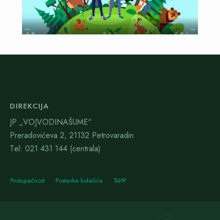
DIREKCIJA
JP „VOJVODINAŠUME“
Preradovićeva 2, 21132 Petrovaradin
Тel: 021 431 144 (centrala)
Pristupačnost
Postavke kolačića
ЋИР