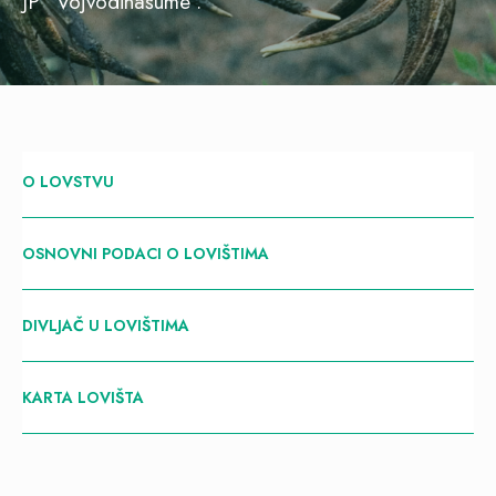
JP “Vojvodinašume”.
O LOVSTVU
OSNOVNI PODACI O LOVIŠTIMA
DIVLJAČ U LOVIŠTIMA
KARTA LOVIŠTA