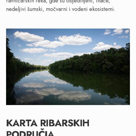
ravničarskih reka, gde su objedinjeni, inače,
nedeljivi šumski, močvarni i vodeni ekosistemi.
KARTA RIBARSKIH
PODRUČJA