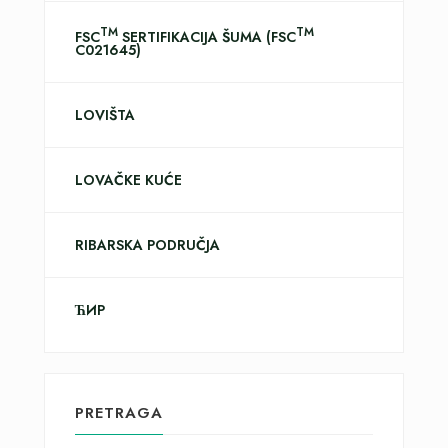
TM
TM
FSC
SERTIFIKACIJA ŠUMA (FSC
C021645)
LOVIŠTA
LOVAČKE KUĆE
RIBARSKA PODRUČJA
ЋИР
PRETRAGA