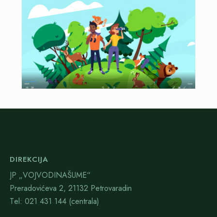
DIREKCIJA
JP „VOJVODINAŠUME“
Preradovićeva 2, 21132 Petrovaradin
Тel: 021 431 144 (centrala)