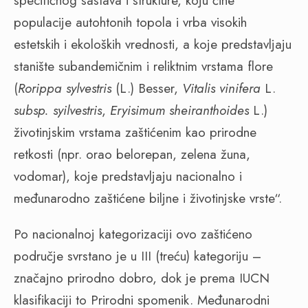
specifičnog sastava i strukture, koju čine
populacije autohtonih topola i vrba visokih
estetskih i ekoloških vrednosti, a koje predstavljaju
stanište subandemičnim i reliktnim vrstama flore
(
Rorippa sylvestris
(L.) Besser,
Vitalis vinifera
L.
subsp. syilvestris
,
Eryisimum sheiranthoides
L.)
životinjskim vrstama zaštićenim kao prirodne
retkosti (npr. orao belorepan, zelena žuna,
vodomar), koje predstavljaju nacionalno i
međunarodno zaštićene biljne i životinjske vrste“.
Po nacionalnoj kategorizaciji ovo zaštićeno
područje svrstano je u III (treću) kategoriju –
značajno prirodno dobro, dok je prema IUCN
klasifikaciji to Prirodni spomenik. Međunarodni