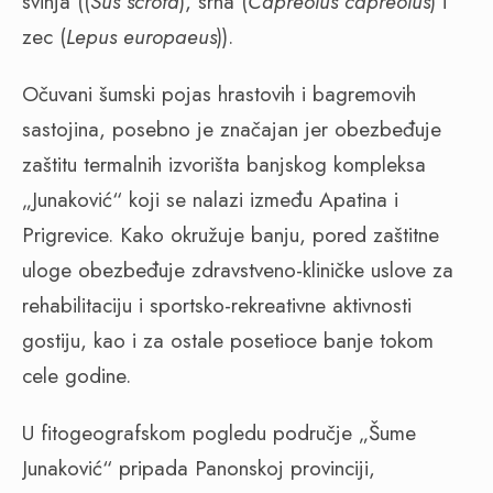
svinja ((
Sus scrofa
), srna (
Capreolus capreolus
) i
zec (
Lepus europaeus
)).
Očuvani šumski pojas hrastovih i bagremovih
sastojina, posebno je značajan jer obezbeđuje
zaštitu termalnih izvorišta banjskog kompleksa
„Junaković“ koji se nalazi između Apatina i
Prigrevice. Kako okružuje banju, pored zaštitne
uloge obezbeđuje zdravstveno-kliničke uslove za
rehabilitaciju i sportsko-rekreativne aktivnosti
gostiju, kao i za ostale posetioce banje tokom
cele godine.
U fitogeografskom pogledu područje „Šume
Junaković“ pripada Panonskoj provinciji,