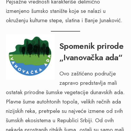
Pejsažne vrednosti karakteriše delimično
izmenjeno šumsko stanište koje se nalazi u
okruženju kulturne stepe, slatina i Banje Junaković.
Spomenik prirode
„Ivanovačka ada“
Ovo zaštićeno područje
zapravo predstavlja mali
ostatak prirodne šumske vegetacije dunavskih ada.
Plavne šume autohtonih topola, velikih rečnih ada
nizijskih reka, pretrpele su najveće izmene od svih
šumskih ekosistema u Republici Srbiji. Od ovih
nekada prostranih ritskih šuma, ostali su samo mali