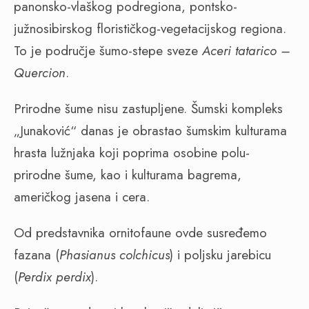
panonsko-vlaškog podregiona, pontsko-
južnosibirskog florističkog-vegetacijskog regiona.
To je područje šumo-stepe sveze
Aceri tatarico –
Quercion
.
Prirodne šume nisu zastupljene. Šumski kompleks
„Junaković“ danas je obrastao šumskim kulturama
hrasta lužnjaka koji poprima osobine polu-
prirodne šume, kao i kulturama bagrema,
američkog jasena i cera.
Od predstavnika ornitofaune ovde susređemo
fazana (
Phasianus colchicus
) i poljsku jarebicu
(
Perdix perdix
).