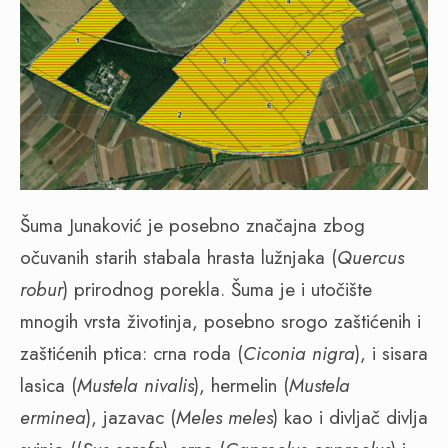
Šuma Junaković je posebno značajna zbog
očuvanih starih stabala hrasta lužnjaka (
Quercus
robur
) prirodnog porekla. Šuma je i utočište
mnogih vrsta životinja, posebno srogo zaštićenih i
zaštićenih ptica: crna roda (
Ciconia nigra
), i sisara
lasica (
Mustela nivalis
), hermelin (
Mustela
erminea
), jazavac (
Meles meles
) kao i divljač divlja