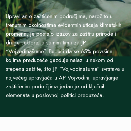
Upravljanje zaštićenim područjima, naročito u
trenutnim okolnostima evidentnih uticaja klimatskih
promena, je postalo izazov za zaštitu prirode i
druge sektore, a samim tim i za JP
“Vojvodinašume”. Budući da se 65% površina
kojima preduzeće gazduje nalazi u nekom od
stepena zaštite, što JP “Vojvodinašume” svrstava u
najvećeg upravljača u AP Vojvodini, upravljanje
zaštićenim područjima jedan je od ključnih
elemenata u poslovnoj politici preduzeća.