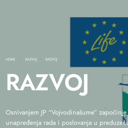
HOME
RAZVOJ
RAZVOJ
RAZVOJ
Osnivanjem JP “Vojvodinašume” započinje de
unapređenja rada i poslovanja u preduzeću.