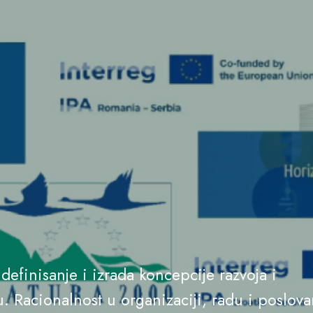
finisanje i izrada koncepcije razvoja i
 Racionalnost u organizaciji, radu i poslova