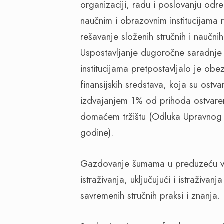
organizaciji, radu i poslovanju odre
naučnim i obrazovnim institucijama r
rešavanje složenih stručnih i naučnih
Uspostavljanje dugoročne saradnje 
institucijama pretpostavljalo je ob
finansijskih sredstava, koja su ost
izdvajanjem 1% od prihoda ostvaren
domaćem tržištu (Odluka Upravnog
godine).
Gazdovanje šumama u preduzeću vrši
istraživanja, uključujući i istraživa
savremenih stručnih praksi i znanja.