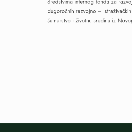
Sredstvima internog fonda za razvoj 
dugoročnih razvojno – istraživačkih 
šumarstvo i životnu sredinu iz Nov