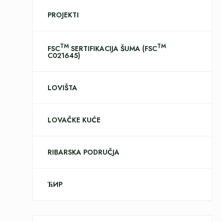
PROJEKTI
TM
TM
FSC
SERTIFIKACIJA ŠUMA (FSC
C021645)
LOVIŠTA
LOVAČKE KUĆE
RIBARSKA PODRUČJA
ЋИР