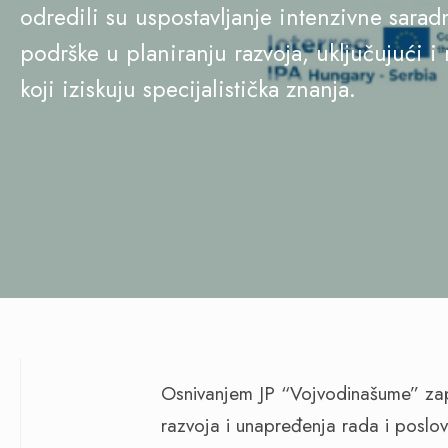
odredili su uspostavljanje intenzivne sara
podrške u planiranju razvoja, uključujući i
koji iziskuju specijalistička znanja.
Osnivanjem JP “Vojvodinašume” zapo
razvoja i unapređenja rada i poslo