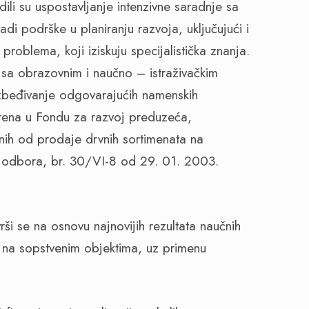
dili su uspostavljanje intenzivne saradnje sa
adi podrške u planiranju razvoja, uključujući i
 problema, koji iziskuju specijalistička znanja.
sa obrazovnim i naučno – istraživačkim
ezbeđivanje odgovarajućih namenskih
varena u Fondu za razvoj preduzeća,
ih od prodaje drvnih sortimenata na
 odbora, br. 30/VI-8 od 29. 01. 2003.
 se na osnovu najnovijih rezultata naučnih
nja na sopstvenim objektima, uz primenu