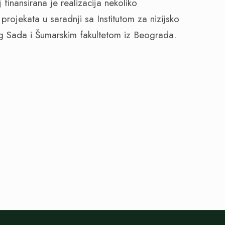
finansirana je realizacija nekoliko
projekata u saradnji sa Institutom za nizijsko
og Sada i Šumarskim fakultetom iz Beograda.