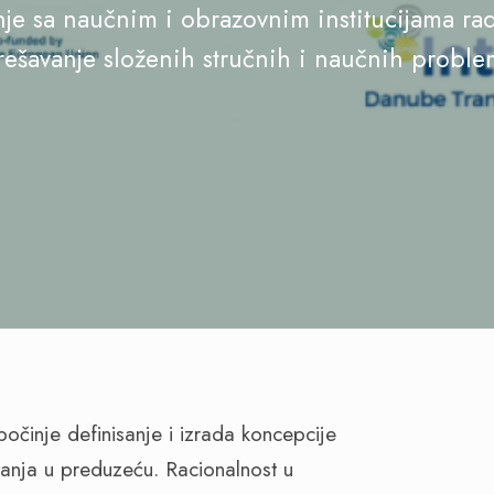
dnje sa naučnim i obrazovnim institucijama ra
 rešavanje složenih stručnih i naučnih proble
činje definisanje i izrada koncepcije
vanja u preduzeću. Racionalnost u