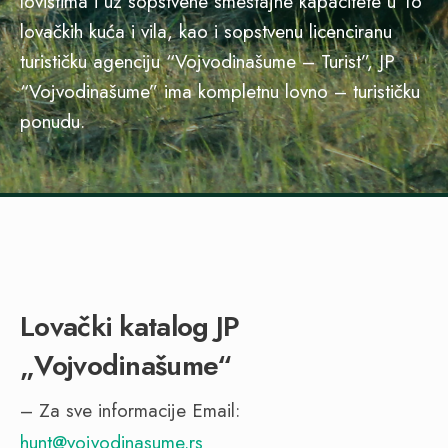
lovištima i uz sopstvene smeštajne kapacitete u 16
lovačkih kuća i vila, kao i sopstvenu licenciranu
turističku agenciju “Vojvodinašume – Turist”, JP
“Vojvodinašume” ima kompletnu lovno – turističku
ponudu.
Lovački katalog JP
„Vojvodinašume“
– Za sve informacije Email:
hunt@vojvodinasume.rs