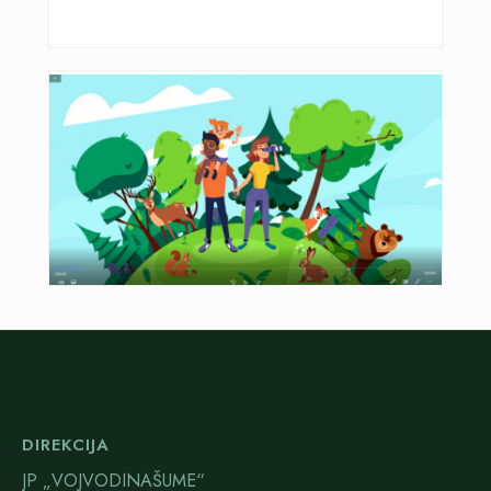
DIREKCIJA
JP „VOJVODINAŠUME“