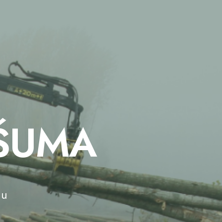
 ŠUMA
nu