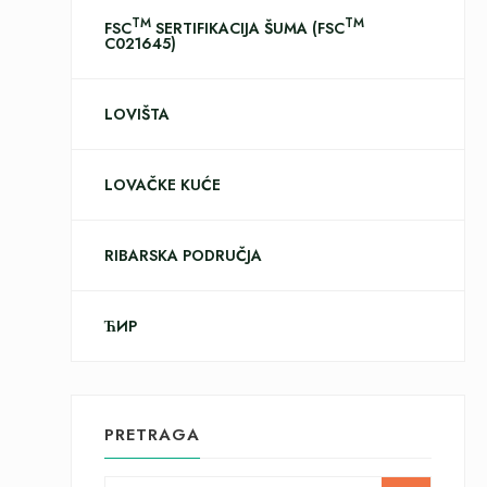
TM
TM
FSC
SERTIFIKACIJA ŠUMA (FSC
C021645)
LOVIŠTA
LOVAČKE KUĆE
RIBARSKA PODRUČJA
ЋИР
PRETRAGA