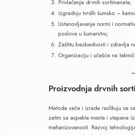
Privlačenje drvnih sortimenata;
Izgradnju tvrdih šumsko – kami
Ustanovljavanje normi i normati
poslova u šumarstvu;
Zaštitu bezbednosti i zdravlja 
Organizaciju i učešće na takmi
Proizvodnja drvnih sor
Metode seče i izrade razlikuju se 
zatim sa aspekta mesta i stepena iz
mehanizovanosti. Razvoj tehnologija