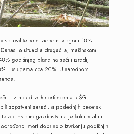
emi sa kvalitetnom radnom snagom 10%
 Danas je situacija drugačija, mašinskom
40% godišnjeg plana na seči i izradi,
40% i uslugama cca 20%. U narednom
renda.
eču i izradu drvnih sortimenata u ŠG
ili sopstveni sekači, a poslednjih desetak
tera u ostalim gazdinstvima je kulminirala u
 određenoj meri doprinelo izvršenju godišnjih