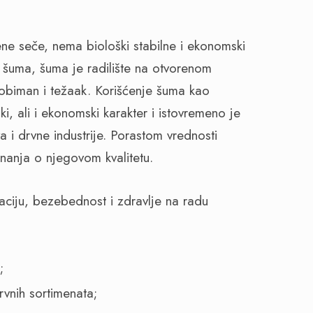
ne seče, nema biološki stabilne i ekonomski
 šuma, šuma je radilište na otvorenom
 obiman i težaak. Korišćenje šuma kao
ki, ali i ekonomski karakter i istovremeno je
i drvne industrije. Porastom vrednosti
znanja o njegovom kvalitetu.
aciju, bezebednost i zdravlje na radu
;
rvnih sortimenata;