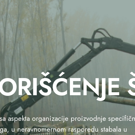
ORIŠĆENJE
sa aspekta organizacije proizvodnje specifič
vega, u neravnomernom rasporedu stabala u