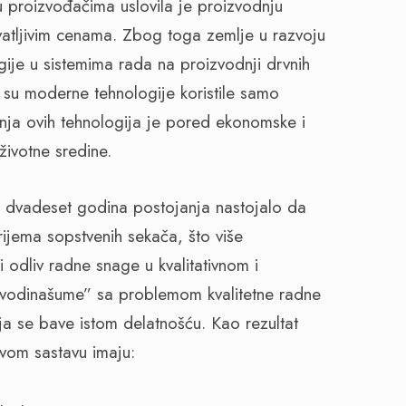
u proizvođačima uslovila je proizvodnju
ihvatljivim cenama. Zbog toga zemlje u razvoju
gije u sistemima rada na proizvodnji drvnih
 su moderne tehnologije koristile samo
enja ovih tehnologija je pored ekonomske i
ivotne sredine.
h dvadeset godina postojanja nastojalo da
ijema sopstvenih sekača, što više
 odliv radne snage u kvalitativnom i
ojvodinašume” sa problemom kvalitetne radne
a se bave istom delatnošću. Kao rezultat
vom sastavu imaju: