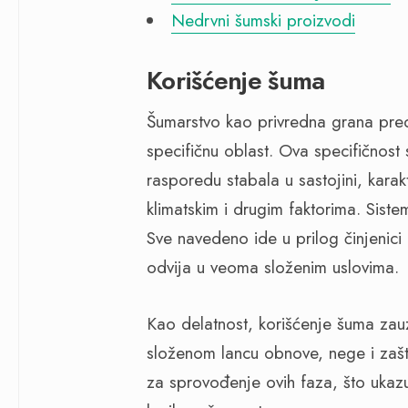
Nedrvni šumski proizvodi
Korišćenje šuma
Šumarstvo kao privredna grana pred
specifičnu oblast. Ova specifičnos
rasporedu stabala u sastojini, karak
klimatskim i drugim faktorima. Siste
Sve navedeno ide u prilog činjenici
odvija u veoma složenim uslovima.
Kao delatnost, korišćenje šuma zauz
složenom lancu obnove, nege i zašt
za sprovođenje ovih faza, što ukaz