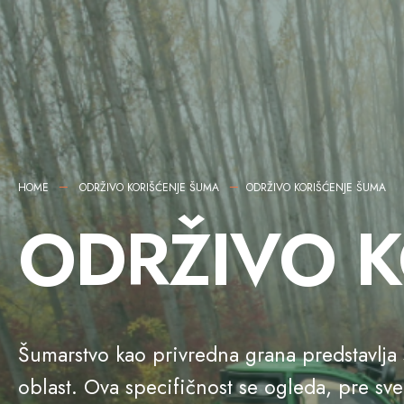
HOME
ODRŽIVO KORIŠĆENJE ŠUMA
ODRŽIVO KORIŠĆENJE ŠUMA
ODRŽIVO K
Šumarstvo kao privredna grana predstavlja 
oblast. Ova specifičnost se ogleda, pre s