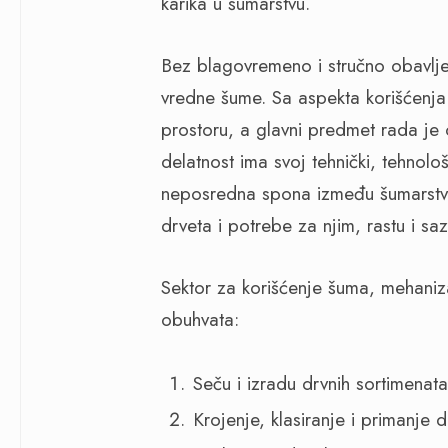
karika u šumarstvu.
Bez blagovremeno i stručno obavlje
vredne šume. Sa aspekta korišćenja
prostoru, a glavni predmet rada je
delatnost ima svoj tehnički, tehnološ
neposredna spona između šumarstva 
drveta i potrebe za njim, rastu i sa
Sektor za korišćenje šuma, mehaniz
obuhvata:
Seču i izradu drvnih sortimenata
Krojenje, klasiranje i primanje d