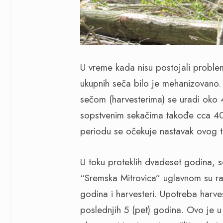
U vreme kada nisu postojali probl
ukupnih seča bilo je mehanizovano.
sečom (harvesterima) se uradi oko 
sopstvenim sekačima takođe cca 
periodu se očekuje nastavak ovog t
U toku proteklih dvadeset godina, s
“Sremska Mitrovica” uglavnom su rad
godina i harvesteri. Upotreba harves
poslednjih 5 (pet) godina. Ovo je u