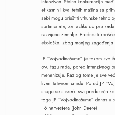
intenzivan. Stalna konkurencija međ
efikasnih i kvalitetnih mašina sa pr
sebi mogu priuštiti vrhunske tehnolo
sortimenata, za razliku od pre kada
razvijene zemalje. Prednosti korišć
ekološka, zbog manjeg zagađenja ž
JP “Vojvodinašume” je tokom svoji
ovu fazu rada, pored intenzivnog pr
mehanizuje. Razlog tome je sve veći
kvantitativnom smislu. Pored JP “V
snage se susreću sva preduzeća koj
toga JP “Vojvodinašume” danas u s
• 6 harvestera (John Deere) i