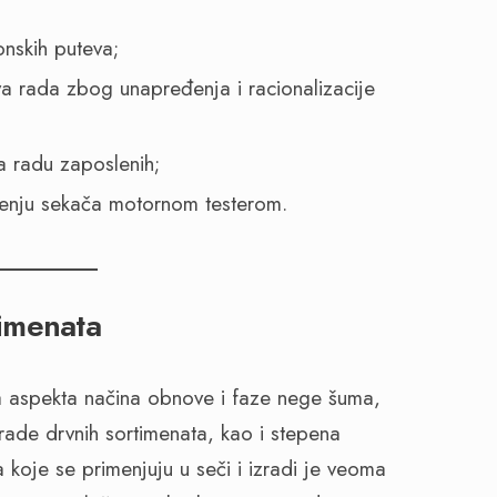
onskih puteva;
va rada zbog unapređenja i racionalizacije
na radu zaposlenih;
čenju sekača motornom testerom.
timenata
sa aspekta načina obnove i faze nege šuma,
rade drvnih sortimenata, kao i stepena
 koje se primenjuju u seči i izradi je veoma