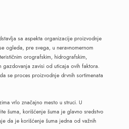
stavlja sa aspekta organizacije proizvodnje
t se ogleda, pre svega, u neravnomernom
terističnim orografskim, hidrografskim,
m gazdovanja zavisi od uticaja ovih faktora.
 da se proces proizvodnje drvnih sortimenata
ima vrlo značajno mesto u struci. U
ite šuma, korišćenje šuma je glavno sredstvo
uje da je korišćenje šuma jedna od važnih