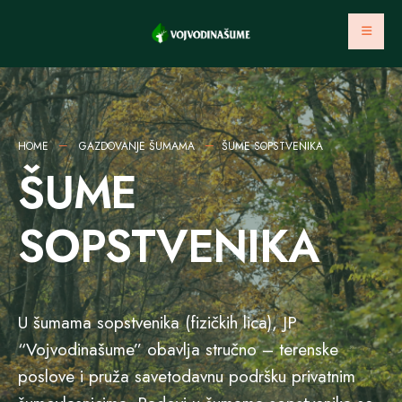
HOME
GAZDOVANJE ŠUMAMA
ŠUME SOPSTVENIKA
ŠUME
SOPSTVENIKA
U šumama sopstvenika (fizičkih lica), JP
“Vojvodinašume” obavlja stručno – terenske
poslove i pruža savetodavnu podršku privatnim