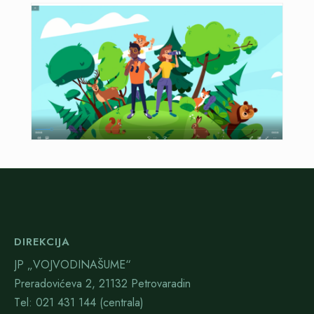
DIREKCIJA
JP „VOJVODINAŠUME“
Preradovićeva 2, 21132 Petrovaradin
Тel: 021 431 144 (centrala)