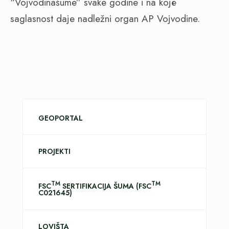
“Vojvodinašume” svake godine i na kojе
saglasnost daje nadležni organ AP Vojvodine.
GEOPORTAL
PROJEKTI
TM
TM
FSC
SERTIFIKACIJA ŠUMA (FSC
C021645)
LOVIŠTA