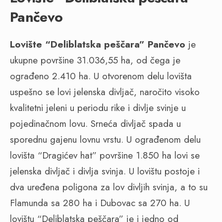
Pančevo
Lovište “Deliblatska peščara” Pančevo
je
ukupne površine 31.036,55 ha, od čega je
ograđeno 2.410 ha. U otvorenom delu lovišta
uspešno se lovi jelenska divljač, naročito visoko
kvalitetni jeleni u periodu rike i divlje svinje u
pojedinačnom lovu. Srneća divljač spada u
sporednu gajenu lovnu vrstu. U ograđenom delu
lovišta “Dragićev hat” površine 1.850 ha lovi se
jelenska divljač i divlja svinja. U lovištu postoje i
dva uređena poligona za lov divljih svinja, a to su
Flamunda sa 280 ha i Dubovac sa 270 ha. U
lovištu “Deliblatska peščara” je i jedno od