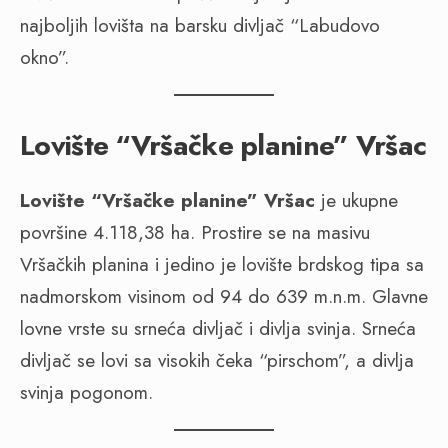
najboljih lovišta na barsku divljač “Labudovo
okno”.
Lovište “Vršačke planine” Vršac
Lovište “Vršačke planine” Vršac
je ukupne
površine 4.118,38 ha. Prostire se na masivu
Vršačkih planina i jedino je lovište brdskog tipa sa
nadmorskom visinom od 94 do 639 m.n.m. Glavne
lovne vrste su srneća divljač i divlja svinja. Srneća
divljač se lovi sa visokih čeka “pirschom”, a divlja
svinja pogonom.