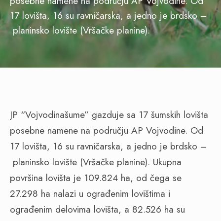
posebne namene na području AP Vojvodine. Od
17 lovišta, 16 su ravničarska, a jedno je brdsko –
planinsko lovište (Vršačke planine).
JP “Vojvodinašume” gazduje sa 17 šumskih lovišta
posebne namene na području AP Vojvodine. Od
17 lovišta, 16 su ravničarska, a jedno je brdsko –
planinsko lovište (Vršačke planine). Ukupna
površina lovišta je 109.824 ha, od čega se
27.298 ha nalazi u ograđenim lovištima i
ograđenim delovima lovišta, a 82.526 ha su