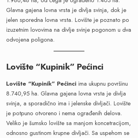
1.986,48 ha, od čega je ograđeno 1.403 ha.
Glavna gajena lovna vrsta je divlja svinja, dok je
jelen sporedna lovna vrsta. Lovište je poznato po
izuzetnim lovovima na divlje svinje pogonom u dva
odvojena poligona.
Lovište “Kupinik” Pećinci
Lovište “Kupinik” Pećinci
ima ukupnu površinu
8.740,95 ha. Glavna gajena lovna vrsta je divlja
svinja, a sporadično ima i jelenske divljači. Lovište
je potpuno otvoreno i nema ograđenih delova.
Veliko je šumsko lovište sa manjom koncetracijom,
odnosno gustinom krupne divljači. Sa uspehom se