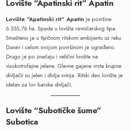
Lovište “Apatinski rit” Apatin
Lovi
š
te
“
Apatinski
rit
”
Apatin
je površine
6.335,76 ha. Spada u lovišta ravničarskog tipa.
Smešteno je u tipičnom ritskom ambijentu uz reku
Dunav i celom svojom površinom je ograđeno.
Drugo je po značaju i veličini lovište na
visokotrofejne jelene. Glavne gajene vrste krupne
divljačii su jelen i divlja svinja. Ritski deo lovišta je
idelan za lov barske divljači.
Lovište “Subotičke šume”
Subotica