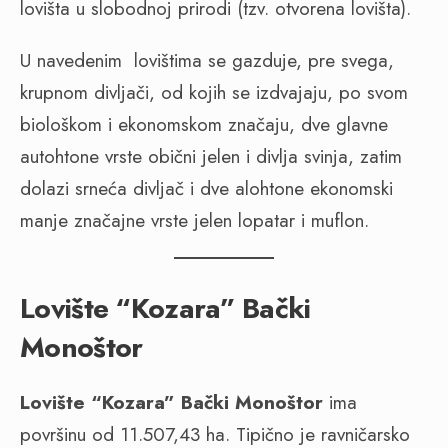
lovišta u slobodnoj prirodi (tzv. otvorena lovišta).
U navedenim lovištima se gazduje, pre svega,
krupnom divljači, od kojih se izdvajaju, po svom
biološkom i ekonomskom značaju, dve glavne
autohtone vrste obični jelen i divlja svinja, zatim
dolazi srneća divljač i dve alohtone ekonomski
manje značajne vrste jelen lopatar i muflon.
Lovište “Kozara” Bački
Monoštor
Lovi
š
te
“
Kozara
”
Ba
č
ki
Mono
š
tor
ima
površinu od 11.507,43 ha. Tipično je ravničarsko