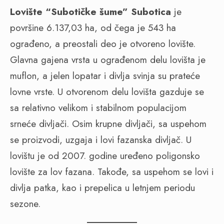
Lovi
š
te
“
Suboti
č
ke
š
ume
”
Subotica
je
površine 6.137,03 ha, od čega je 543 ha
ograđeno, a preostali deo je otvoreno lovište.
Glavna gajena vrsta u ograđenom delu lovišta je
muflon, a jelen lopatar i divlja svinja su prateće
lovne vrste. U otvorenom delu lovišta gazduje se
sa relativno velikom i stabilnom populacijom
srneće divljači. Osim krupne divljači, sa uspehom
se proizvodi, uzgaja i lovi fazanska divljač. U
lovištu je od 2007. godine uređeno poligonsko
lovište za lov fazana. Takođe, sa uspehom se lovi i
divlja patka, kao i prepelica u letnjem periodu
sezone.