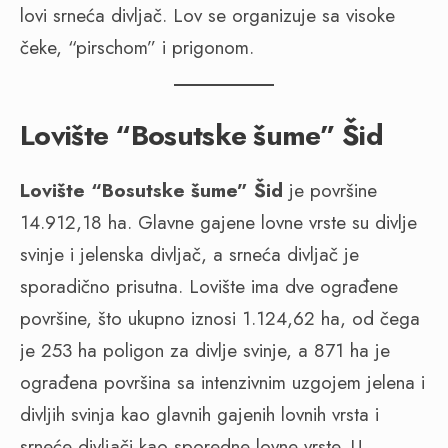
lovi srneća divljač. Lov se organizuje sa visoke
čeke, “pirschom” i prigonom.
Lovište “Bosutske šume” Šid
Lovište “Bosutske šume” Šid
je površine
14.912,18 ha. Glavne gajene lovne vrste su divlje
svinje i jelenska divljač, a srneća divljač je
sporadično prisutna. Lovište ima dve ograđene
površine, što ukupno iznosi 1.124,62 ha, od čega
je 253 ha poligon za divlje svinje, a 871 ha je
ograđena površina sa intenzivnim uzgojem jelena i
divljih svinja kao glavnih gajenih lovnih vrsta i
srneće divljači kao sporedne lovne vrste. U