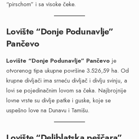
“pirschom” i sa visoke čeke.
Lovište “Donje Podunavlje”
Pančevo
Lovište “Donje Podunavlje” Pančevo
je
otvorenog tipa ukupne površine 3.526,59 ha. Od
krupne divljači ima srneću divljač i divlju svinju, a
lovi se pojedinačnim lovom sa čeka. Najbrojnije
lovne vrste su divlje patke i guske, koje se
uspešno love na Dunavu i Tamišu.
Lovište “Deliblatska peščara”