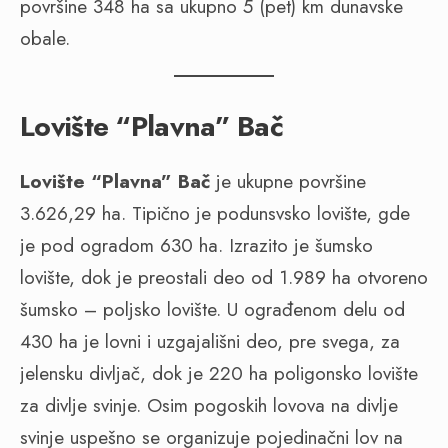
površine 348 ha sa ukupno 5 (pet) km dunavske
obale.
Lovište “Plavna” Bač
Lovište “Plavna” Bač
je ukupne površine
3.626,29 ha. Tipično je podunsvsko lovište, gde
je pod ogradom 630 ha. Izrazito je šumsko
lovište, dok je preostali deo od 1.989 ha otvoreno
šumsko – poljsko lovište. U ograđenom delu od
430 ha je lovni i uzgajališni deo, pre svega, za
jelensku divljač, dok je 220 ha poligonsko lovište
za divlje svinje. Osim pogoskih lovova na divlje
svinje uspešno se organizuje pojedinačni lov na