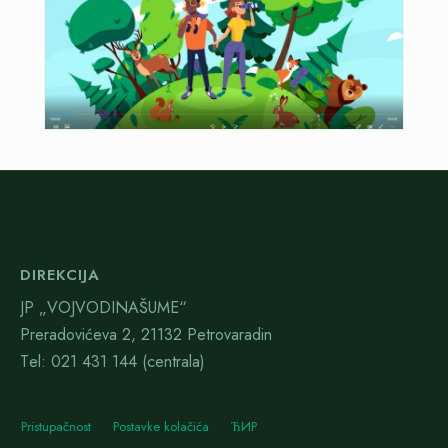
DIREKCIJA
JP „VOJVODINAŠUME“
Preradovićeva 2, 21132 Petrovaradin
Тel: 021 431 144 (centrala)
Pristupačnost
Postavke kolačića
ЋИР