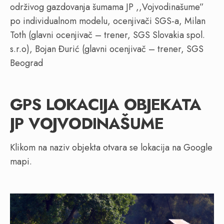
održivog gazdovanja šumama JP ,,Vojvodinašume”
po individualnom modelu, ocenjivači SGS-a, Milan
Toth (glavni ocenjivač – trener, SGS Slovakia spol.
s.r.o), Bojan Đurić (glavni ocenjivač – trener, SGS
Beograd
GPS LOKACIJA OBJEKATA
JP VOJVODINAŠUME
Klikom na naziv objekta otvara se lokacija na Google
mapi.