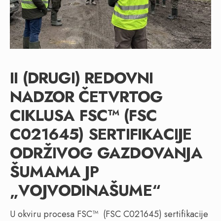
II (DRUGI) REDOVNI
NADZOR ČETVRTOG
CIKLUSA FSC™ (FSC
C021645) SERTIFIKACIJE
ODRŽIVOG GAZDOVANJA
ŠUMAMA JP
„VOJVODINAŠUME“
U okviru procesa FSC™ (FSC C021645) sertifikacije