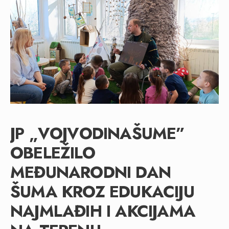
JP „VOJVODINAŠUME”
OBELEŽILO
MEĐUNARODNI DAN
ŠUMA KROZ EDUKACIJU
NAJMLAĐIH I AKCIJAMA