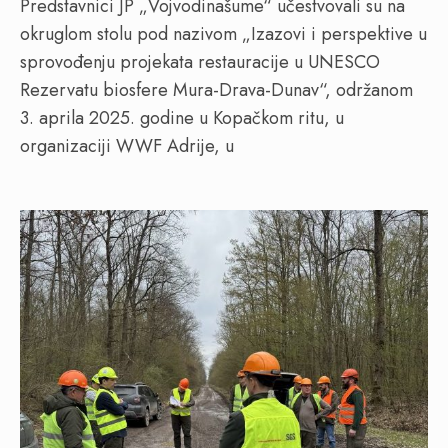
Predstavnici JP „Vojvodinašume“ učestvovali su na
okruglom stolu pod nazivom „Izazovi i perspektive u
sprovođenju projekata restauracije u UNESCO
Rezervatu biosfere Mura-Drava-Dunav“, održanom
3. aprila 2025. godine u Kopačkom ritu, u
organizaciji WWF Adrije, u