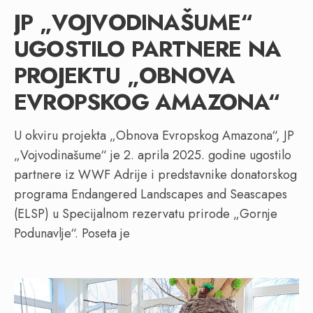
JP „VOJVODINAŠUME“
UGOSTILO PARTNERE NA
PROJEKTU „OBNOVA
EVROPSKOG AMAZONA“
U okviru projekta „Obnova Evropskog Amazona“, JP
„Vojvodinašume“ je 2. aprila 2025. godine ugostilo
partnere iz WWF Adrije i predstavnike donatorskog
programa Endangered Landscapes and Seascapes
(ELSP) u Specijalnom rezervatu prirode „Gornje
Podunavlje“. Poseta je