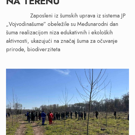
NA TERENU
Zaposleni iz šumskih uprava iz sistema JP
„Vojvodinašume” obeležile su Međunarodni dan
šuma realizacijom niza edukativnih i ekoloških
aktivnosti, ukazujući na značaj šuma za očuvanje
prirode, biodiverziteta