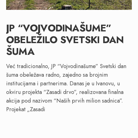
JP “VOJVODINAŠUME”
OBELEŽILO SVETSKI DAN
ŠUMA
Već tradicionalno, JP “Vojvodinašume” Svetski dan
šuma obeležava radno, zajedno sa brojnim
institucijama i partnerima. Danas je u Ivanovu, u
okviru projekta “Zasadi drvo”, realizovana finalna
akcija pod nazivom “Naših prvih milion sadnica”.
Projekat „Zasadi