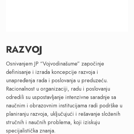
RAZVOJ
Osnivanjem JP “Vojvodinašume” započinje
definisanje i izrada koncepcije razvoja i
unapređenja rada i poslovanja u preduzeću.
Racionalnost u organizaciji, radu i poslovanju
odredili su uspostavljanje intenzivne saradnje sa
naučnim i obrazovnim institucijama radi podrške u
planiranju razvoja, uključujući i rešavanje složenih
stručnih i naučnih problema, koji iziskuju
specijalistička znanja.