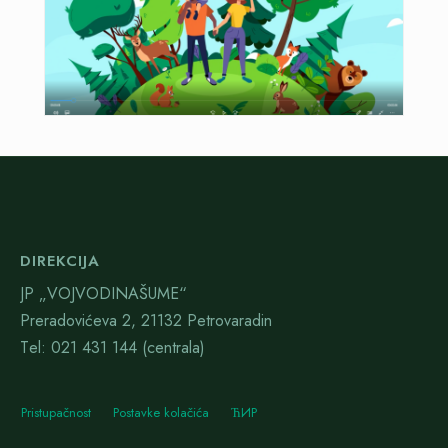
DIREKCIJA
JP „VOJVODINAŠUME“
Preradovićeva 2, 21132 Petrovaradin
Тel: 021 431 144 (centrala)
Pristupačnost
Postavke kolačića
ЋИР