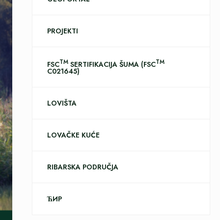
PROJEKTI
TM
TM
FSC
SERTIFIKACIJA ŠUMA (FSC
C021645)
LOVIŠTA
LOVAČKE KUĆE
RIBARSKA PODRUČJA
ЋИР