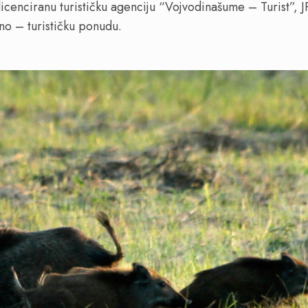
 licenciranu turističku agenciju “Vojvodinašume – Turist”, J
o – turističku ponudu.