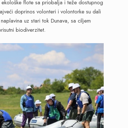
ekološke flote sa priobalja i teže dostupnog
jveći doprinos volonteri i volontorke su dali
 naplavina uz stari tok Dunava, sa ciljem
risutni biodiverzitet.