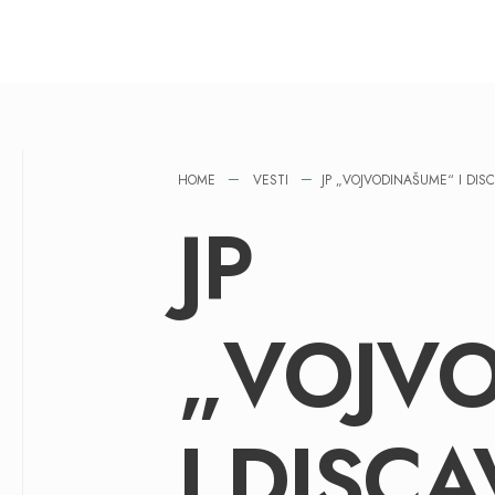
HOME
VESTI
JP „VOJVODINAŠUME“ I DISC
JP
„VOJV
I DISCA