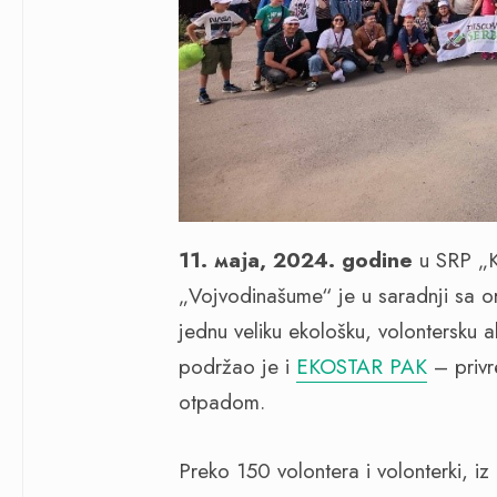
11. маја, 2024.
godine
u SRP „Ko
„Vojvodinašume“ je u saradnji sa 
jednu veliku ekološku, volontersku
podržao je i
EKOSTAR PAK
– privr
otpadom.
Preko 150 volontera i volonterki, i