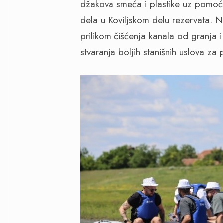
džakova smeća i plastike uz pomoć 
dela u Koviljskom delu rezervata. Na
prilikom čišćenja kanala od granja i
stvaranja boljih stanišnih uslova za p