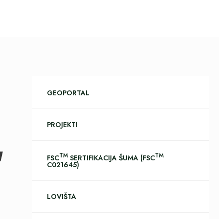
GEOPORTAL
PROJEKTI
“
TM
TM
FSC
SERTIFIKACIJA ŠUMA (FSC
C021645)
LOVIŠTA