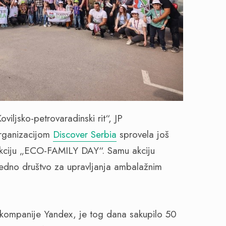
viljsko-petrovaradinski rit“, JP
organizacijom
Discover Serbia
sprovela još
 akciju „ECO-FAMILY DAY“. Samu akciju
edno društvo za upravljanja ambalažnim
z kompanije Yandex, je tog dana sakupilo 50