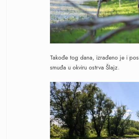
Takođe tog dana, izrađeno je i po
smuđa u okviru ostrva Šlajz.