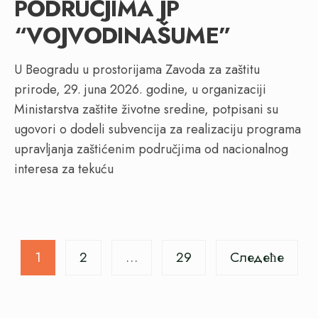
PODRUČJIMA JP
“VOJVODINAŠUME”
U Beogradu u prostorijama Zavoda za zaštitu
prirode, 29. juna 2026. godine, u organizaciji
Ministarstva zaštite životne sredine, potpisani su
ugovori o dodeli subvencija za realizaciju programa
upravljanja zaštićenim područjima od nacionalnog
interesa za tekuću
Пагинација
1
2
…
29
Следеће
чланака