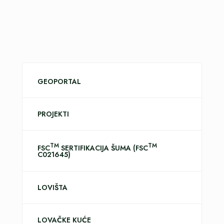
GEOPORTAL
PROJEKTI
TM
TM
FSC
SERTIFIKACIJA ŠUMA (FSC
C021645)
LOVIŠTA
LOVAČKE KUĆE