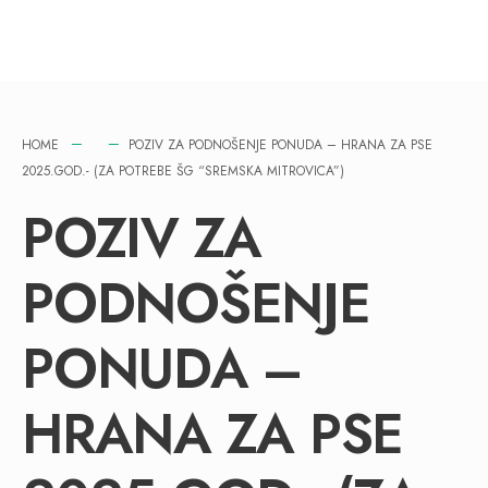
HOME
POZIV ZA PODNOŠENJE PONUDA – HRANA ZA PSE
2025.GOD.- (ZA POTREBE ŠG “SREMSKA MITROVICA”)
POZIV ZA
PODNOŠENJE
PONUDA –
HRANA ZA PSE