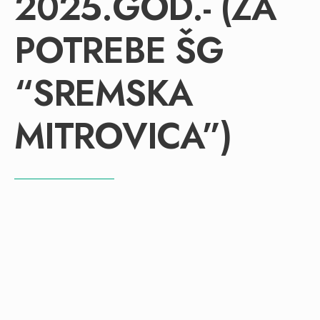
2025.GOD.- (ZA
POTREBE ŠG
“SREMSKA
MITROVICA”)