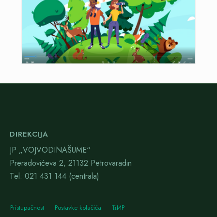
DIREKCIJA
JP „VOJVODINAŠUME“
Preradovićeva 2, 21132 Petrovaradin
Тel: 021 431 144 (centrala)
Pristupačnost
Postavke kolačića
ЋИР