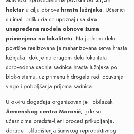
aktivnosti sprovedene na površini od
21,31
hektar
u cilju obnove
hrasta lužnjaka
. Učesnici
su imali priliku da se upoznaju sa
dva
unapređena modela obnove šuma
primenjena na lokalitetu
. Na jednom delu
površine realizovana je mehanizovana setva hrasta
lužnjaka, dok je na drugom delu lokaliteta
sprovedena sadnja sadnica hrasta lužnjaka po
blok-sistemu, uz primenu hidrogela radi očuvanja
vlage i poboljšanja prijema sadnica.
U okviru događaja organizovan je i obilazak
Semenskog centra Morović
, gde su
učesnicima predstavljeni procesi prikupljanja,
dorade i skladištenja šumskog reproduktivnog