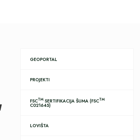
GEOPORTAL
PROJEKTI
“
TM
TM
FSC
SERTIFIKACIJA ŠUMA (FSC
C021645)
LOVIŠTA