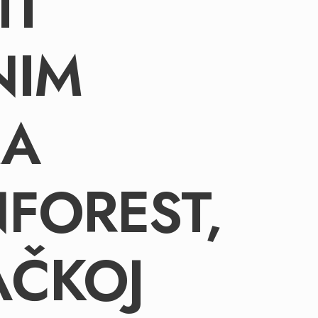
TI
NIM
A
FOREST,
AČKOJ