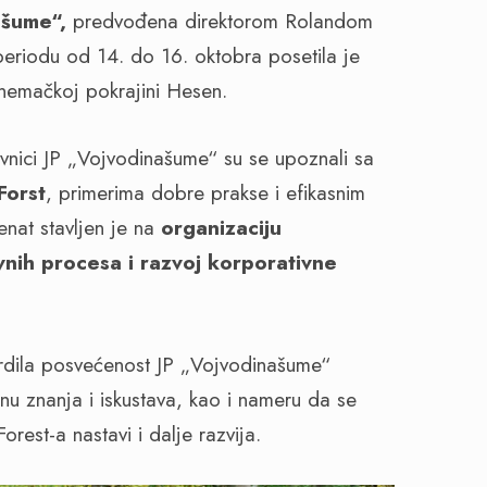
ašume“,
predvođena direktorom Rolandom
periodu od 14. do 16. oktobra posetila je
 nemačkoj pokrajini Hesen.
JP „Vojvodinašume“ su se upoznali sa
Forst
, primerima dobre prakse i efikasnim
nat stavljen je na
organizaciju
nih procesa i razvoj korporativne
a posvećenost JP „Vojvodinašume“
u znanja i iskustava, kao i nameru da se
rest-a nastavi i dalje razvija.