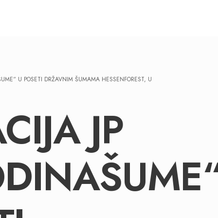
AŠUME“ U POSETI DRŽAVNIM ŠUMAMA HESSENFOREST, U
CIJA JP
ODINAŠUME