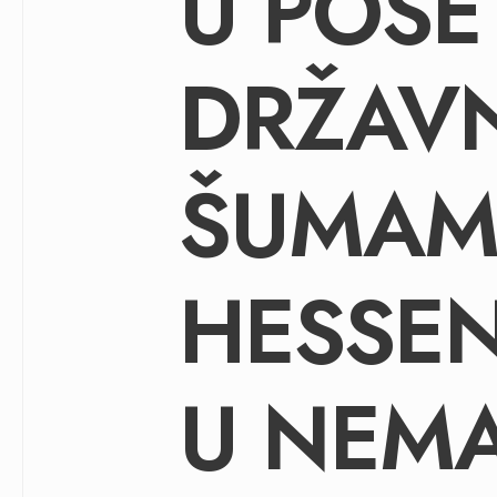
U POSE
DRŽAV
ŠUMAM
HESSEN
U NEM