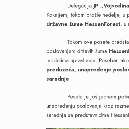
Delegacija
JP „Vojvodin
Kokaijem, tokom prošle nedelje, u 
državne šume HessenForest
, u
Tokom ove posete predstavnici 
poslovanjem državih šuma
Hessen
modelima upravljanja. Poseban akce
preduzeća, unapređenje poslov
saradnje
.
Poseta je još jednom potvrdil
unapređenju poslovanja kroz razmen
saradnja sa predstavnicima HessenFo