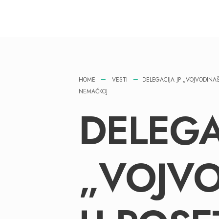
HOME
VESTI
DELEGACIJA JP „VOJVODIN
NEMAČKOJ
DELEGA
„VOJV