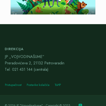
DIREKCIJA
JP „VOJVODINAŠUME“
Preradovićeva 2, 21132 Petrovaradin
Тel: 021 431 144 (centrala)
Pristupačnost
Postavke kolačića
ЋИР
© 2026 JP "Vojvodinašume" • Copyright © 2025