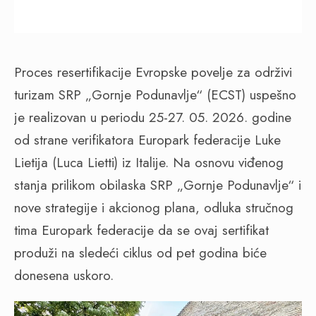
Proces resertifikacije Evropske povelje za održivi
turizam SRP „Gornje Podunavlje“ (ECST) uspešno
je realizovan u periodu 25-27. 05. 2026. godine
od strane verifikatora Europark federacije Luke
Lietija (Luca Lietti) iz Italije. Na osnovu viđenog
stanja prilikom obilaska SRP „Gornje Podunavlje“ i
nove strategije i akcionog plana, odluka stručnog
tima Europark federacije da se ovaj sertifikat
produži na sledeći ciklus od pet godina biće
donesena uskoro.