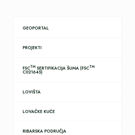
GEOPORTAL
PROJEKTI
TM
TM
FSC
SERTIFIKACIJA ŠUMA (FSC
C021645)
LOVIŠTA
LOVAČKE KUĆE
RIBARSKA PODRUČJA