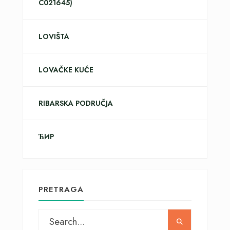
C021645)
LOVIŠTA
LOVAČKE KUĆE
RIBARSKA PODRUČJA
ЋИР
PRETRAGA