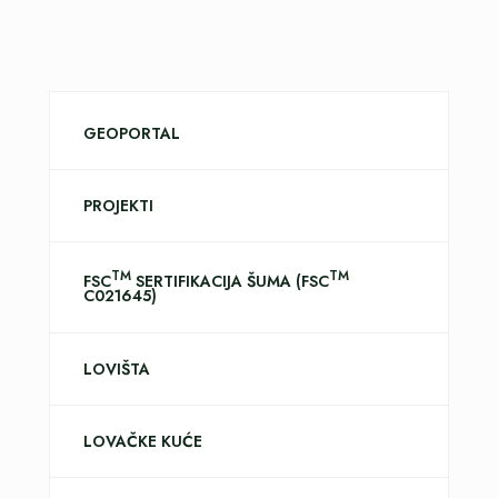
GEOPORTAL
PROJEKTI
TM
TM
FSC
SERTIFIKACIJA ŠUMA (FSC
C021645)
LOVIŠTA
LOVAČKE KUĆE