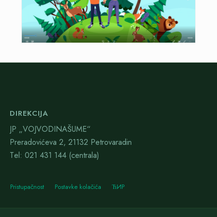
DIREKCIJA
JP „VOJVODINAŠUME“
Preradovićeva 2, 21132 Petrovaradin
Тel: 021 431 144 (centrala)
Pristupačnost
Postavke kolačića
ЋИР