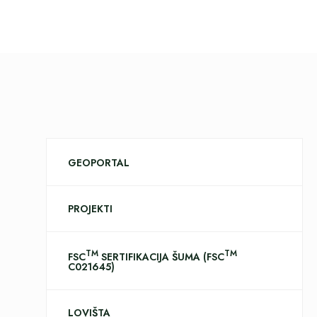
GEOPORTAL
PROJEKTI
TM
TM
FSC
SERTIFIKACIJA ŠUMA (FSC
C021645)
LOVIŠTA