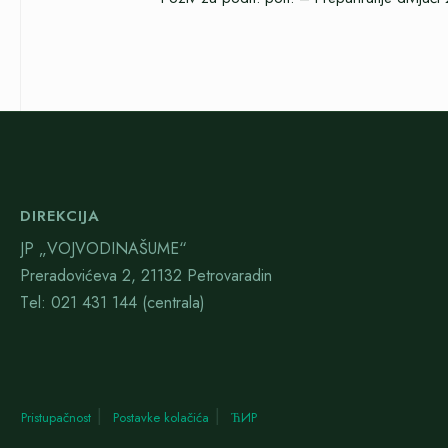
DIREKCIJA
JP „VOJVODINAŠUME“
Preradovićeva 2, 21132 Petrovaradin
Тel: 021 431 144 (centrala)
Pristupačnost
Postavke kolačića
ЋИР