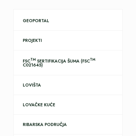
GEOPORTAL
PROJEKTI
TM
TM
FSC
SERTIFIKACIJA ŠUMA (FSC
C021645)
LOVIŠTA
LOVAČKE KUĆE
RIBARSKA PODRUČJA