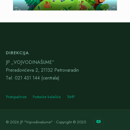
DIREKCIJA
JP „VOJVODINAŠUME“
Preradovićeva 2, 21132 Petrovaradin
Тel: 021 431 144 (centrala)
Pristupačnost
Postavke kolačića
ЋИР
© 2026 JP "Vojvodinašume" • Copyright © 2025