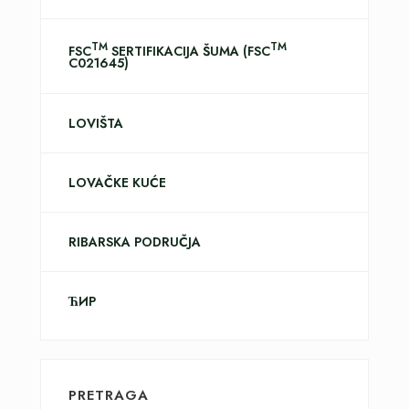
TM
TM
FSC
SERTIFIKACIJA ŠUMA (FSC
C021645)
LOVIŠTA
LOVAČKE KUĆE
RIBARSKA PODRUČJA
ЋИР
PRETRAGA