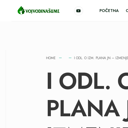
POČETNA
HOME
I ODL. O IZM. PLANA JN – IZMEN
I ODL. 
PLANA 