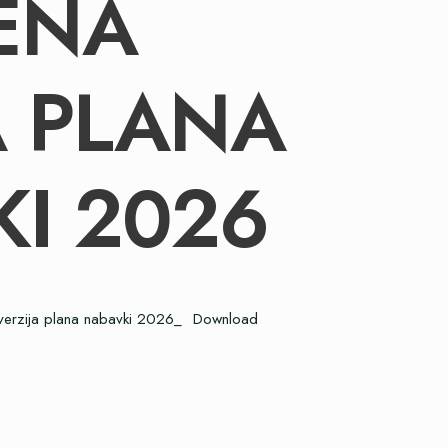
ENA
A PLANA
I 2026
 verzija plana nabavki 2026_
Download