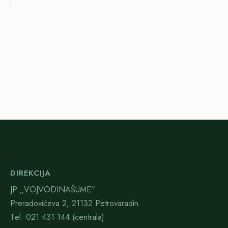
DIREKCIJA
JP „VOJVODINAŠUME“
Preradovićeva 2, 21132 Petrovaradin
Тel: 021 431 144 (centrala)