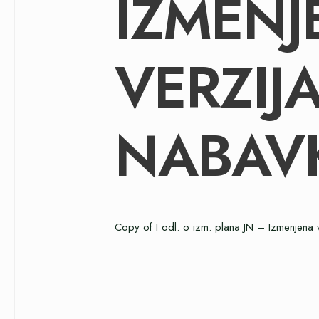
IZMENJ
VERZIJ
NABAVK
Copy of I odl. o izm. plana JN – Izmenjena