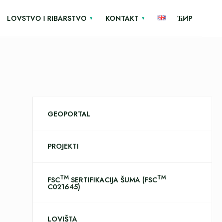
LOVSTVO I RIBARSTVO
KONTAKT
ЋИР
GEOPORTAL
PROJEKTI
TM
TM
FSC
SERTIFIKACIJA ŠUMA (FSC
C021645)
LOVIŠTA