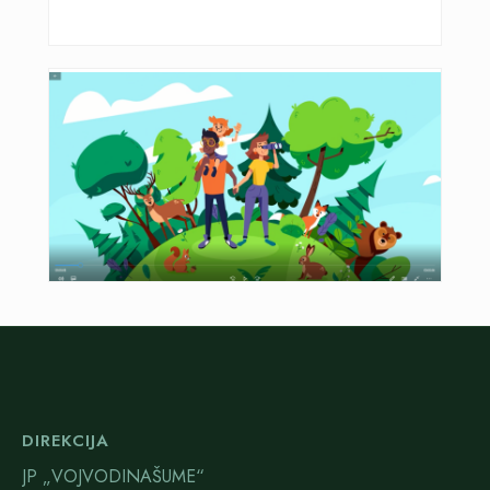
DIREKCIJA
JP „VOJVODINAŠUME“