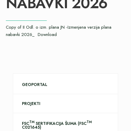
NABAVKI 2026
Copy of II Odl. o izm. plana JN -Izmenjena verzija plana
nabavki 2026_
Download
GEOPORTAL
PROJEKTI
TM
TM
FSC
SERTIFIKACIJA ŠUMA (FSC
C021645)