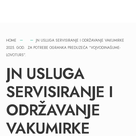
HOME
JN USLUGA SERVISIRANJE I ODRŽAVANJE VAKUMIRKE
2025. GOD. ZA POTREBE OGRANKA PREDUZEĆA “VOJVODINAŠUME-
LOVOTURS”.
JN USLUGA
SERVISIRANJE I
ODRŽAVANJE
VAKUMIRKE