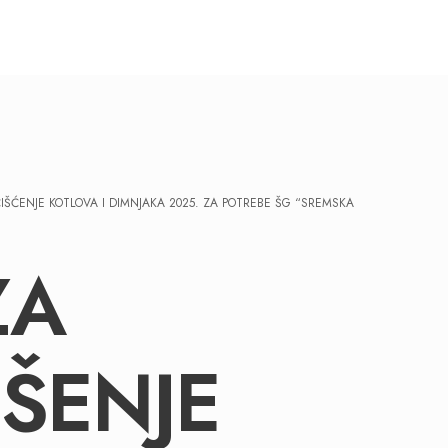
IŠĆENJE KOTLOVA I DIMNJAKA 2025. ZA POTREBE ŠG “SREMSKA
ZA
ŠENJE