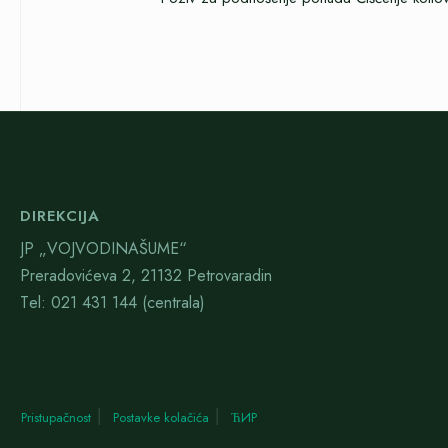
DIREKCIJA
JP „VOJVODINAŠUME“
Preradovićeva 2, 21132 Petrovaradin
Тel: 021 431 144 (centrala)
Pristupačnost
Postavke kolačića
ЋИР