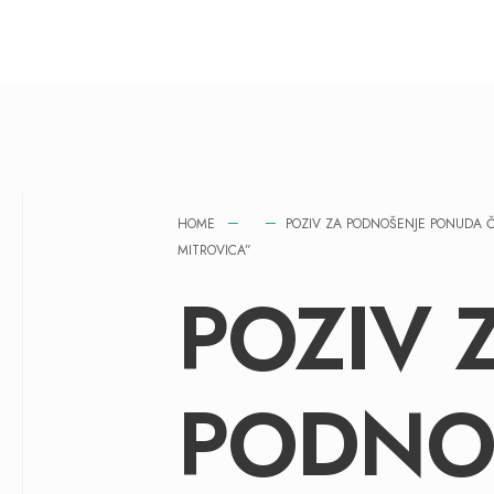
HOME
POZIV ZA PODNOŠENJE PONUDA Č
MITROVICA”
POZIV 
PODNO