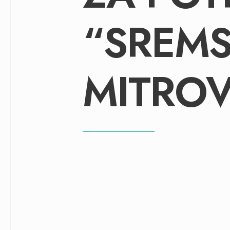
“SREM
MITROV