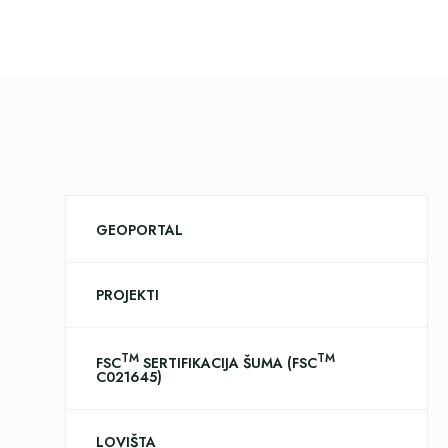
GEOPORTAL
PROJEKTI
TM
TM
FSC
SERTIFIKACIJA ŠUMA (FSC
C021645)
LOVIŠTA