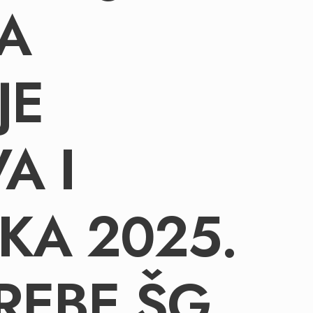
A
JE
A I
KA 2025.
REBE ŠG