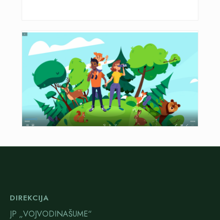
DIREKCIJA
JP „VOJVODINAŠUME“