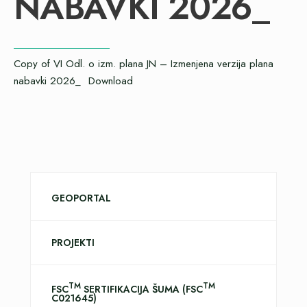
NABAVKI 2026_
Copy of VI Odl. o izm. plana JN – Izmenjena verzija plana
nabavki 2026_
Download
GEOPORTAL
PROJEKTI
TM
TM
FSC
SERTIFIKACIJA ŠUMA (FSC
C021645)