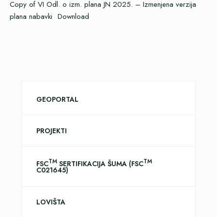
Copy of VI Odl. o izm. plana JN 2025. – Izmenjena verzija
plana nabavki
Download
GEOPORTAL
PROJEKTI
TM
TM
FSC
SERTIFIKACIJA ŠUMA (FSC
C021645)
LOVIŠTA