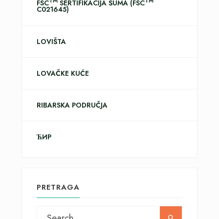
TM
TM
FSC
SERTIFIKACIJA ŠUMA (FSC
C021645)
LOVIŠTA
LOVAČKE KUĆE
RIBARSKA PODRUČJA
ЋИР
PRETRAGA