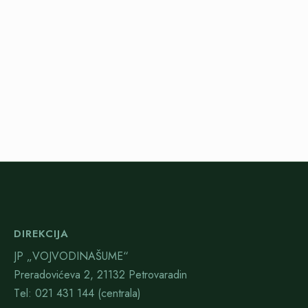
DIREKCIJA
JP „VOJVODINAŠUME“
Preradovićeva 2, 21132 Petrovaradin
Тel: 021 431 144 (centrala)