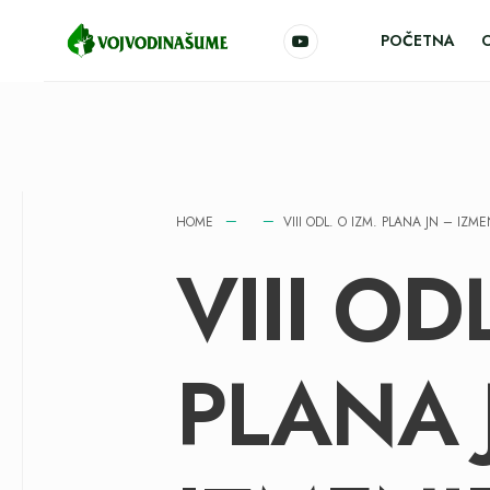
POČETNA
HOME
VIII ODL. O IZM. PLANA JN – IZ
VIII OD
PLANA 