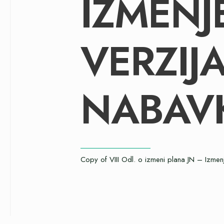
IZMENJ
VERZIJ
NABAVK
Copy of VIII Odl. o izmeni plana JN – Izme