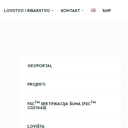
LOVSTVO I RIBARSTVO
KONTAKT
ЋИР
GEOPORTAL
PROJEKTI
TM
TM
FSC
SERTIFIKACIJA ŠUMA (FSC
C021645)
LOVIŠTA