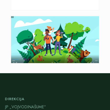
DIREKCIJA
JP „VOJVODINAŠUME“