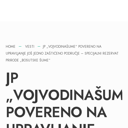
HOME
VESTI
JP „VOJVODINAŠUME“ POVERENO NA
UPRAVLJANJE JOŠ JEDNO ZAŠTIĆENO PODRUČJE – SPECIJALNI REZERVAT
PRIRODE „BOSUTSKE ŠUME“
JP
„VOJVODINAŠUM
POVERENO NA