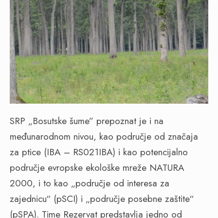
SRP „Bosutske šume” prepoznat je i na
međunarodnom nivou, kao područje od značaja
za ptice (IBA – RS021IBA) i kao potencijalno
područje evropske ekološke mreže NATURA
2000, i to kao „područje od interesa za
zajednicu“ (pSCI) i „područje posebne zaštite“
(pSPA). Time Rezervat predstavlja jedno od