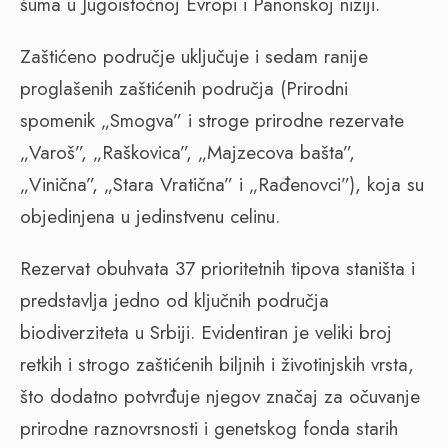
šuma u Jugoistočnoj Evropi i Panonskoj niziji.
Zaštićeno područje uključuje i sedam ranije
proglašenih zaštićenih područja (Prirodni
spomenik „Smogva” i stroge prirodne rezervate
„Varoš”, „Raškovica”, „Majzecova bašta”,
„Vinična”, „Stara Vratična” i „Rađenovci”), koja su
objedinjena u jedinstvenu celinu.
Rezervat obuhvata 37 prioritetnih tipova staništa i
predstavlja jedno od ključnih područja
biodiverziteta u Srbiji. Evidentiran je veliki broj
retkih i strogo zaštićenih biljnih i životinjskih vrsta,
što dodatno potvrđuje njegov značaj za očuvanje
prirodne raznovrsnosti i genetskog fonda starih