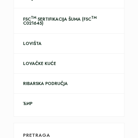
TM
TM
FSC
SERTIFIKACIJA ŠUMA (FSC
C021645)
LOVIŠTA
LOVAČKE KUĆE
RIBARSKA PODRUČJA
ЋИР
PRETRAGA