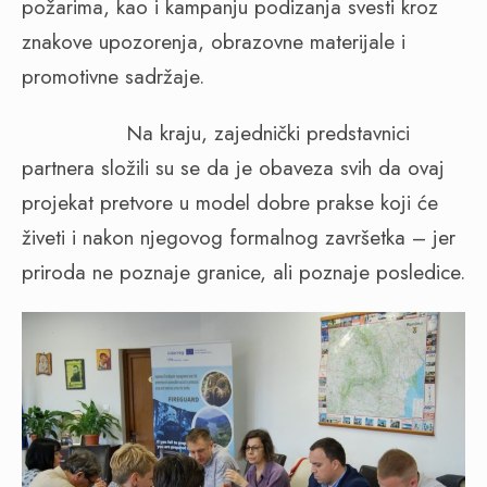
požarima, kao i kampanju podizanja svesti kroz
znakove upozorenja, obrazovne materijale i
promotivne sadržaje.
Na kraju, zajednički predstavnici
partnera složili su se da je obaveza svih da ovaj
projekat pretvore u model dobre prakse koji će
živeti i nakon njegovog formalnog završetka – jer
priroda ne poznaje granice, ali poznaje posledice.