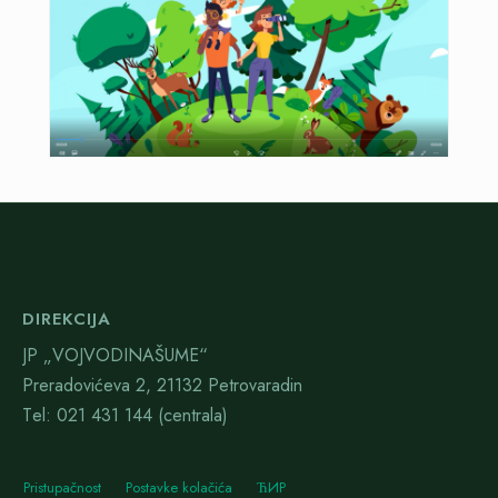
DIREKCIJA
JP „VOJVODINAŠUME“
Preradovićeva 2, 21132 Petrovaradin
Тel: 021 431 144 (centrala)
Pristupačnost
Postavke kolačića
ЋИР