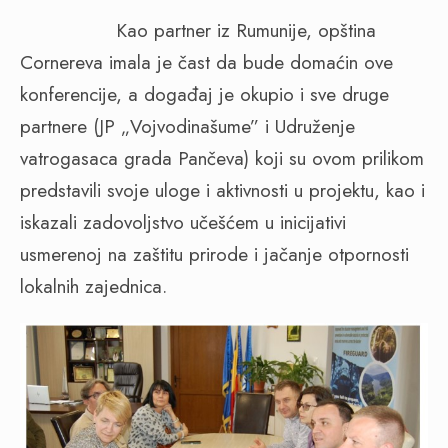
Kao partner iz Rumunije, opština
Cornereva imala je čast da bude domaćin ove
konferencije, a događaj je okupio i sve druge
partnere (JP „Vojvodinašume” i Udruženje
vatrogasaca grada Pančeva) koji su ovom prilikom
predstavili svoje uloge i aktivnosti u projektu, kao i
iskazali zadovoljstvo učešćem u inicijativi
usmerenoj na zaštitu prirode i jačanje otpornosti
lokalnih zajednica.