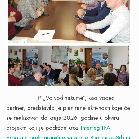
JP „Vojvodinašume“, kao vodeći
partner, predstavilo je planirane aktivnosti koje će
se realizovati do kraja 2026. godine u okviru
projekta koji je podržan kroz
Interreg IPA
Program prekogranične saradnje Rumunija–Srbija.