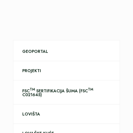
GEOPORTAL
PROJEKTI
TM
TM
FSC
SERTIFIKACIJA ŠUMA (FSC
C021645)
LOVIŠTA