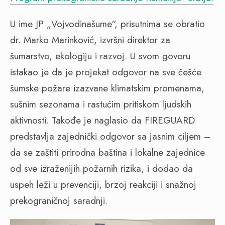
U ime JP „Vojvodinašume“, prisutnima se obratio
dr. Marko Marinković, izvršni direktor za
šumarstvo, ekologiju i razvoj. U svom govoru
istakao je da je projekat odgovor na sve češće
šumske požare izazvane klimatskim promenama,
sušnim sezonama i rastućim pritiskom ljudskih
aktivnosti. Takođe je naglasio da FIREGUARD
predstavlja zajednički odgovor sa jasnim ciljem –
da se zaštiti prirodna baština i lokalne zajednice
od sve izraženijih požarnih rizika, i dodao da
uspeh leži u prevenciji, brzoj reakciji i snažnoj
prekograničnoj saradnji.