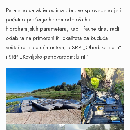
Paralelno sa aktivnostima obnove sprovedeno je i
početno praćenje hidromorfoloških i
hidrohemijskih parametara, kao i faune dna, radi
odabira najprimerenijih lokaliteta za buduća
veštačka plutajuća ostrva, u SRP „Obedska bara”
i SRP „Koviljsko-petrovaradinski rit“.