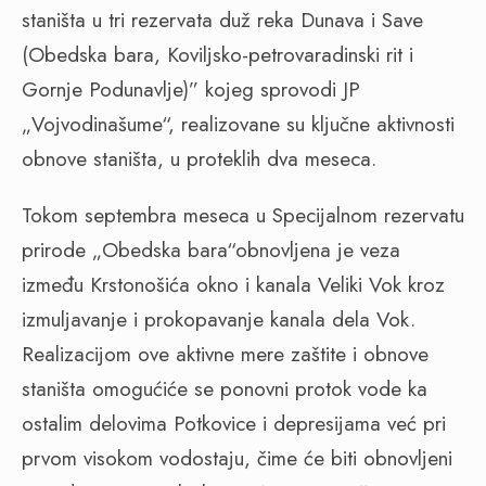
staništa u tri rezervata duž reka Dunava i Save
(Obedska bara, Koviljsko-petrovaradinski rit i
Gornje Podunavlje)” kojeg sprovodi JP
„Vojvodinašume“, realizovane su ključne aktivnosti
obnove staništa, u proteklih dva meseca.
Tokom septembra meseca u Specijalnom rezervatu
prirode „Obedska bara“obnovljena je veza
između Krstonošića okno i kanala Veliki Vok kroz
izmuljavanje i prokopavanje kanala dela Vok.
Realizacijom ove aktivne mere zaštite i obnove
staništa omogućiće se ponovni protok vode ka
ostalim delovima Potkovice i depresijama već pri
prvom visokom vodostaju, čime će biti obnovljeni