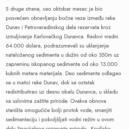
S druge strane, ceo oktobar mesec je bio
posvećem obnavljanju bočne veze između reke
Dunav i Petrovaradinskog dela rezervata kroz
izmuljivanje Karlovačkog Dunavca. Radovi vredni
64.000 dolara, podrazumevali su uklanjanje
nataloženog sedimenta u dužini od oko 350m uz
zapreminu iskopanog sedimenta od oko 13.000
kubnih metara materijala. Deo sedimenta odlagao
se u matici reke Dunav, dok se ostatak
redistributirao uz desnu obalu Dunavca, u skladu
sa uslovima zaštite prirode. Ovakva obnova
staništa omogućiće bolji protok vode, smanjiti
sedimentaciju i poboljšljati vodni režim u ovom
delu Specijalnog rezervata prirode „Koviljsko-