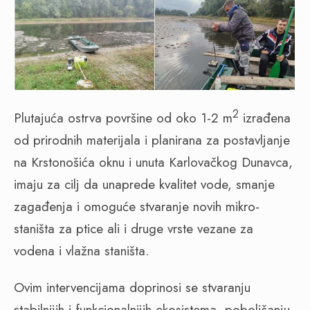
2
Plutajuća ostrva površine od oko 1-2 m
izrađena
od prirodnih materijala i planirana za postavljanje
na Krstonošića oknu i unuta Karlovačkog Dunavca,
imaju za cilj da unaprede kvalitet vode, smanje
zagađenja i omoguće stvaranje novih mikro-
staništa za ptice ali i druge vrste vezane za
vodena i vlažna staništa.
Ovim intervencijama doprinosi se stvaranju
stabilnijih i funkcionalnijih ekosistema, poboljšanju