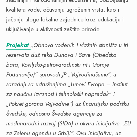
kvaliteta vode, očuvanju ugroženih vrsta, kao i
jačanju uloge lokalne zajednice kroz edukaciju i
uključivanje u aktivnosti zaštite prirode.
Projekat
„Obnova vodenih i vlažnih staništa u tri
rezervata duž reka Dunava i Save (Obedska
bara, Koviljsko-petrovaradinski rit i Gornje
Podunavlje)” sprovodi JP „Vojvodinašume“, u
saradnji sa udruženjima „Umovi Evrope – Institut
za naučnu izvrsnost i tehnološki napredak“ i
„Pokret gorana Vojvodine“) uz finansijsku podršku
Švedske, odnosno Švedske agencije za
međunarodni razvoj (SIDA) u okviru inicijative „EU
za Zelenu agendu u Srbiji“. Ovu inicijativu, uz