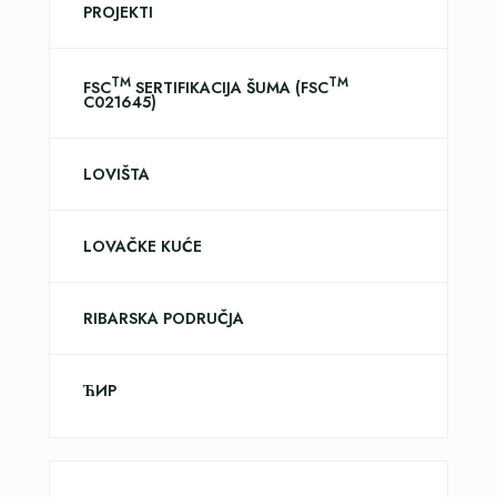
PROJEKTI
TM
TM
FSC
SERTIFIKACIJA ŠUMA (FSC
C021645)
LOVIŠTA
LOVAČKE KUĆE
RIBARSKA PODRUČJA
ЋИР