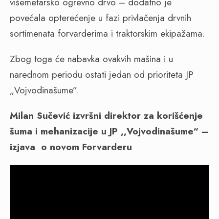
višemetarsko ogrevno drvo – dodatno je
povećala opterećenje u fazi privlačenja drvnih
sortimenata forvarderima i traktorskim ekipažama.
Zbog toga će nabavka ovakvih mašina i u
narednom periodu ostati jedan od prioriteta JP
„Vojvodinašume”.
Milan Sučević izvršni direktor za korišćenje
šuma i mehanizacije u JP ,,Vojvodinašume“ –
izjava o novom Forvarderu