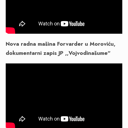
Nova radna mašina Forvarder u Moroviću,
dokumentarni zapis JP ,,Vojvodinašume“