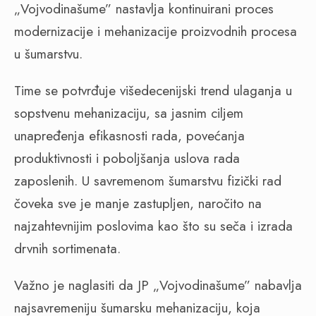
„Vojvodinašume” nastavlja kontinuirani proces
modernizacije i mehanizacije proizvodnih procesa
u šumarstvu.
Time se potvrđuje višedecenijski trend ulaganja u
sopstvenu mehanizaciju, sa jasnim ciljem
unapređenja efikasnosti rada, povećanja
produktivnosti i poboljšanja uslova rada
zaposlenih. U savremenom šumarstvu fizički rad
čoveka sve je manje zastupljen, naročito na
najzahtevnijim poslovima kao što su seča i izrada
drvnih sortimenata.
Važno je naglasiti da JP „Vojvodinašume” nabavlja
najsavremeniju šumarsku mehanizaciju, koja