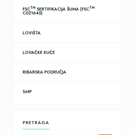
TM
TM
FSC
SERTIFIKACIJA ŠUMA (FSC
C021645)
LOVIŠTA
LOVAČKE KUĆE
RIBARSKA PODRUČJA
ЋИР
PRETRAGA