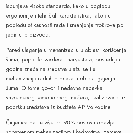
ispunjava visoke standarde, kako u pogledu
ergonomije i tehničkih karakteristika, tako i u
pogledu efikasnosti rada i smanjenja troškova po
jedinici proizvoda.
Pored ulaganja u mehanizaciju u oblasti korišćenja
šuma, poput forvardera i harvestera, poslednjih
godina značajna sredstva ulažu se i u
mehanizaciju radnih procesa u oblasti gajenja
šuma. O tome govori i nedavna nabavka
savremenog samohodnog mulčera, realizovana uz
podršku sredstava iz budžeta AP Vojvodine.
Činjenica da se više od 90% poslova obavlja
sopstvenom mehanizacijom i kadrovima, zahteva