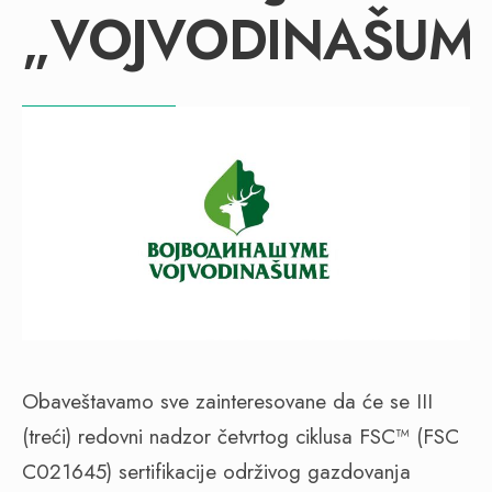
„VOJVODINAŠUM
Obaveštavamo sve zainteresovane da će se III
(treći) redovni nadzor četvrtog ciklusa FSC™ (FSC
C021645) sertifikacije održivog gazdovanja