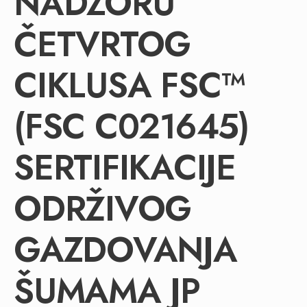
NADZORU
ČETVRTOG
CIKLUSA FSC™
(FSC C021645)
SERTIFIKACIJE
ODRŽIVOG
GAZDOVANJA
ŠUMAMA JP