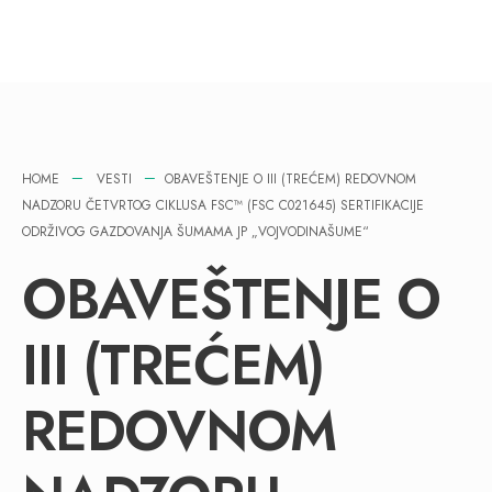
HOME
VESTI
OBAVEŠTENJE O III (TREĆEM) REDOVNOM
NADZORU ČETVRTOG CIKLUSA FSC™ (FSC C021645) SERTIFIKACIJE
ODRŽIVOG GAZDOVANJA ŠUMAMA JP „VOJVODINAŠUME“
OBAVEŠTENJE O
III (TREĆEM)
REDOVNOM