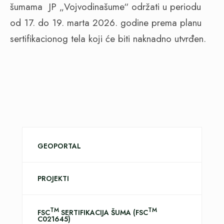
šumama JP „Vojvodinašume“ održati u periodu
od 17. do 19. marta 2026. godine prema planu
sertifikacionog tela koji će biti naknadno utvrđen.
GEOPORTAL
PROJEKTI
TM
TM
FSC
SERTIFIKACIJA ŠUMA (FSC
C021645)