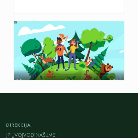
DIREKCIJA
JP „VOJVODINAŠUME“