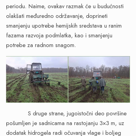
periodu. Naime, ovakav razmak će u budućnosti
olakšati međuredno održavanje, doprineti
smanjenju upotrebe hemijskih sredstava u ranim
fazama razvoja podmlatka, kao i smanjenju
potrebe za radnom snagom.
S druge strane, jugoistočni deo površine
pošumljen je sadnicama na rastojanju 3×3 m, uz
dodatak hidrogela radi očuvanja vlage i boljeg