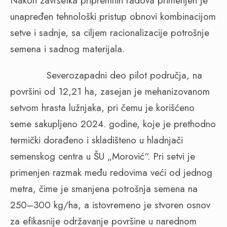
Nakon završetka pripremnih radova primenjen je
unapređen tehnološki pristup obnovi kombinacijom
setve i sadnje, sa ciljem racionalizacije potrošnje
semena i sadnog materijala.
Severozapadni deo pilot područja, na
površini od 12,21 ha, zasejan je mehanizovanom
setvom hrasta lužnjaka, pri čemu je korišćeno
seme sakupljeno 2024. godine, koje je prethodno
termički dorađeno i skladišteno u hladnjači
semenskog centra u ŠU „Morović“. Pri setvi je
primenjen razmak među redovima veći od jednog
metra, čime je smanjena potrošnja semena na
250–300 kg/ha, a istovremeno je stvoren osnov
za efikasnije održavanje površine u narednom