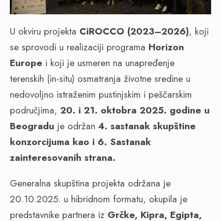
U okviru projekta
CiROCCO (2023–2026)
, koji
se sprovodi u realizaciji programa
Horizon
Europe
i koji je usmeren na unapređenje
terenskih (in-situ) osmatranja životne sredine u
nedovoljno istraženim pustinjskim i peščarskim
područjima,
20. i 21. oktobra 2025. godine u
Beogradu
je održan
4. sastanak skupštine
konzorcijuma kao i 6. Sastanak
zainteresovanih strana.
Generalna skupština projekta održana je
20.10.2025. u hibridnom formatu, okupila je
predstavnike partnera iz
Grčke, Kipra, Egipta,