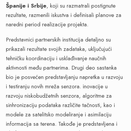
Španije i Srbije
, koji su razmatrali postignute
rezultate, razmenili iskustva i definisali planove za
naredni period realizacije projekta.
Predstavnici partnerskih institucija detaljno su
prikazali rezultate svojih zadataka, uključujući
tehničku koordinaciju i usklađivanje naučnih
aktivnosti među partnerima. Drugi deo sastanka
bio je posvećen predstavljanju napretka u razvoju
i testiranju novih mreža senzora. inovacije u
razvoju niskobudžetnih senzora, algoritme za
sinhronizaciju podataka različite tačnosti, kao i
modele za satelitsko modeliranje i asimilaciju
informacija sa terena. Takođe je predstavljena i