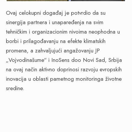
Ovaj celokupni događaj je potvrdio da su
sinergija partnera i unapaređenja na svim
tehničkim i organizacionim nivoima neophodna u
borbi i prilagođavanju na efekte klimatskih
promena, a zahvaljujući angažovanju JP
„Vojvodinašume“ i InoSens doo Novi Sad, Srbija
na ovaj način aktivno doprinosi razvoju evropskih
inovacija u oblasti pametnog monitoringa životne
sredine.