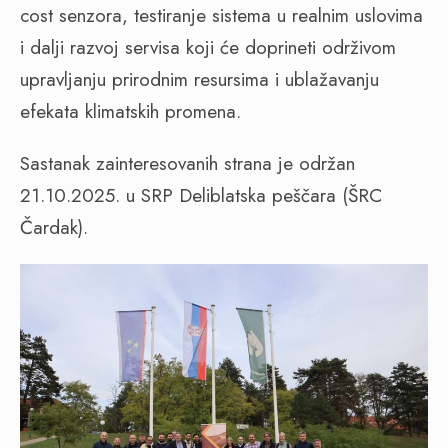
cost senzora, testiranje sistema u realnim uslovima
i dalji razvoj servisa koji će doprineti održivom
upravljanju prirodnim resursima i ublažavanju
efekata klimatskih promena.
Sastanak zainteresovanih strana je održan
21.10.2025. u SRP Deliblatska peščara (ŠRC
Čardak).