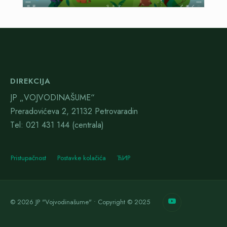
DIREKCIJA
JP „VOJVODINAŠUME“
Preradovićeva 2, 21132 Petrovaradin
Тel: 021 431 144 (centrala)
Pristupačnost
Postavke kolačića
ЋИР
© 2026 JP "Vojvodinašume" • Copyright © 2025