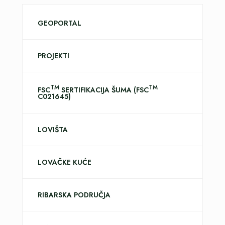
GEOPORTAL
PROJEKTI
TM
TM
FSC
SERTIFIKACIJA ŠUMA (FSC
C021645)
LOVIŠTA
LOVAČKE KUĆE
RIBARSKA PODRUČJA