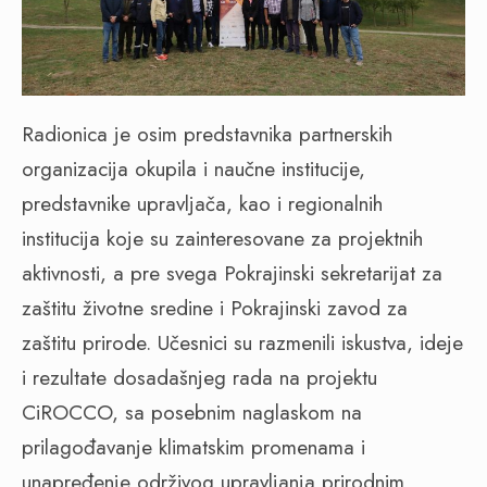
Radionica je osim predstavnika partnerskih
organizacija okupila i naučne institucije,
predstavnike upravljača, kao i regionalnih
institucija koje su zainteresovane za projektnih
aktivnosti, a pre svega Pokrajinski sekretarijat za
zaštitu životne sredine i Pokrajinski zavod za
zaštitu prirode. Učesnici su razmenili iskustva, ideje
i rezultate dosadašnjeg rada na projektu
CiROCCO, sa posebnim naglaskom na
prilagođavanje klimatskim promenama i
unapređenje održivog upravljanja prirodnim