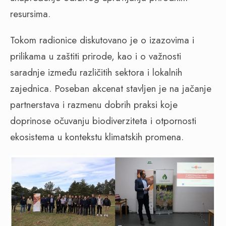
resursima.
Tokom radionice diskutovano je o izazovima i
prilikama u zaštiti prirode, kao i o važnosti
saradnje između različitih sektora i lokalnih
zajednica. Poseban akcenat stavljen je na jačanje
partnerstava i razmenu dobrih praksi koje
doprinose očuvanju biodiverziteta i otpornosti
ekosistema u kontekstu klimatskih promena.