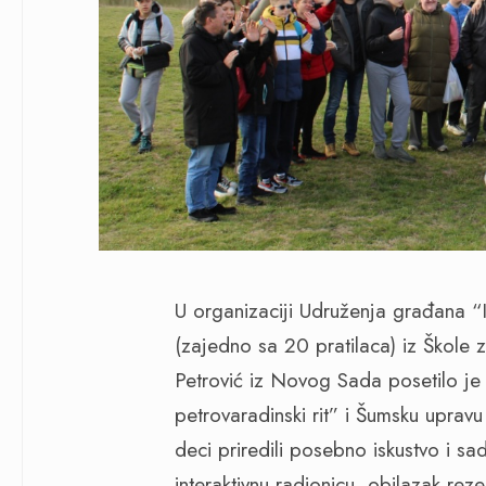
U organizaciji Udruženja građana “I
(zajedno sa 20 pratilaca) iz Škole
Petrović iz Novog Sada posetilo je 
petrovaradinski rit” i Šumsku uprav
deci priredili posebno iskustvo i sa
interaktivnu radionicu, obilazak rez