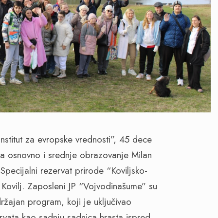
nstitut za evropske vrednosti”, 45 dece
 za osnovno i srednje obrazovanje Milan
Specijalni rezervat prirode “Koviljsko-
u Kovilj. Zaposleni JP “Vojvodinašume” su
držajan program, koji je uključivao
ervata kao sadnju sadnica hrasta ispred