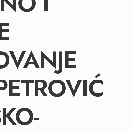
NO I
E
OVANJE
PETROVIĆ
SKO-