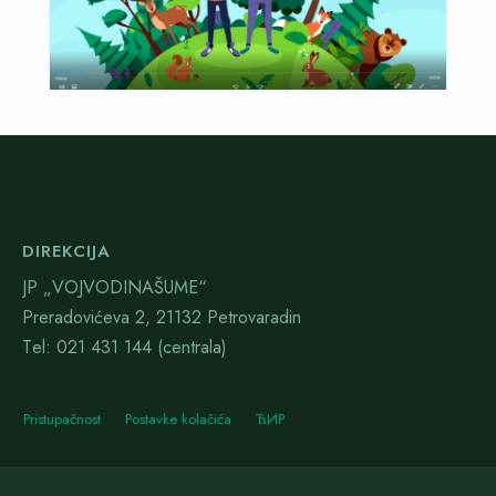
DIREKCIJA
JP „VOJVODINAŠUME“
Preradovićeva 2, 21132 Petrovaradin
Тel: 021 431 144 (centrala)
Pristupačnost
Postavke kolačića
ЋИР