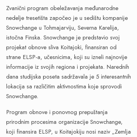
Zvanični program obeležavanja međunarodne
nedelje tresetišta započeo je u sedištu kompanije
Snowchange u Tohmajarviju, Severna Karelija,
istočna Finska. Snowchange je predstavio svoj
projekat obnove sliva Koitajoki, finansiran od
strane ELSP-a, učesnicima, koji su izneli najnovije
informacije iz svojih regiona i projekata. Narednih
dana studijska poseta sadržavala je 5 interesantnih
lokacija sa različitim aktivnostima koje sprovodi
Snowchange.
Program obnove i ponovnog prepuštanja
prirodnim procesima organizacije Snowchange,
koji finansira ELSP, u Koitajokiju nosi naziv „Zemlja