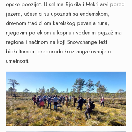
epske poezije“. U selima Rjokila i Mekrijarvi pored
jezera, učesnici su upoznati sa endemskom,
drevnom tradicijom karelskog pevanja runa,
njegovim poreklom u kopnu i vodenim pejzažima
regiona i načinom na koji Snowchange teži
biokulturnom preporodu kroz angažovanje u
umetnosti.