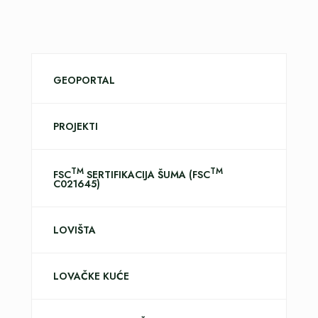
GEOPORTAL
PROJEKTI
TM
TM
FSC
SERTIFIKACIJA ŠUMA (FSC
C021645)
LOVIŠTA
LOVAČKE KUĆE