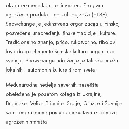
okviru razmene koju je finansirao Program
ugroženih predela i morskih pejzaža (ELSP).
Snowchange je jedinstvena organizacija u Finskoj
posvećena unapređenju finske tradicije i kulture.
Tradicionalno znanje, priče, rukotvorine, ribolov i
lov i druge elemente šumske kulture neguju kao
svetinju. Snowchange udruženje je takođe mreža
lokalnih i autohtonih kultura širom sveta.
Međunarodna nedelja severnih tresetišta
obeležena je posetom kolega iz Ukrajine,
Bugarske, Velike Britanije, Srbije, Gruzije i Španije
sa ciljem razmene pristupa i iskustava iz obnove
ugroženih staništa.