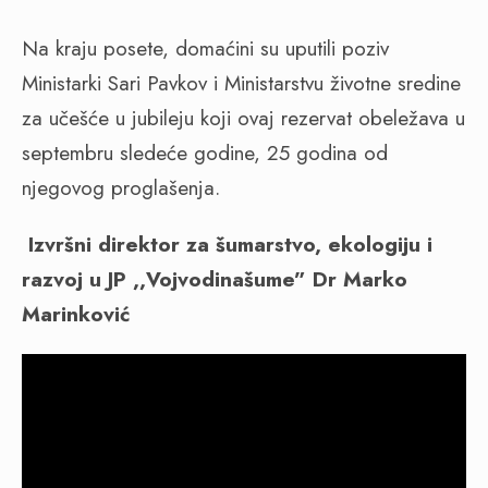
Na kraju posete, domaćini su uputili poziv
Ministarki Sari Pavkov i Ministarstvu životne sredine
za učešće u jubileju koji ovaj rezervat obeležava u
septembru sledeće godine, 25 godina od
njegovog proglašenja.
Izvršni direktor za šumarstvo, ekologiju i
razvoj u JP ,,Vojvodinašume” Dr Marko
Marinković