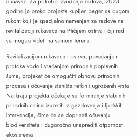
dunavac. Za potrebe izvođenja radova, 2023.
godine je preko projekta kupljen bager sa dugom
rukom koji je specijalno namenjen za radove na
revitalizaciji rukavaca na Ptičijem ostrvu i čiji rad
se mogao videti na samom terenu.
Revitalizacijom rukavaca i ostrva, povećanjem
protoka vode i vraćanjem prirodnih poplavnih
šuma, projekat će omogućiti obnovu prirodnih
procesa i očuvanje staništa retkih i ugroženih vrsta.
Na kraju projekta očekuje se formiranje stabilnih
prirodnih celina izuzetih iz gazdovanja i ljudskih
intervencija, čime će se doprineti očuvanju
biodiverziteta i dugoročno unaprediti otpornost
ekosistema.