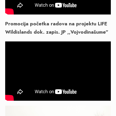
Promocija početka radova na projektu LIFE
Wildislands dok. zapis. JP ,,Vojvodinašume”