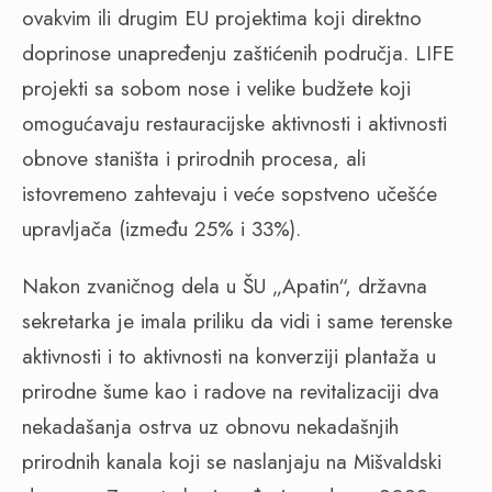
ovakvim ili drugim EU projektima koji direktno
doprinose unapređenju zaštićenih područja. LIFE
projekti sa sobom nose i velike budžete koji
omogućavaju restauracijske aktivnosti i aktivnosti
obnove staništa i prirodnih procesa, ali
istovremeno zahtevaju i veće sopstveno učešće
upravljača (između 25% i 33%).
Nakon zvaničnog dela u ŠU „Apatin“, državna
sekretarka je imala priliku da vidi i same terenske
aktivnosti i to aktivnosti na konverziji plantaža u
prirodne šume kao i radove na revitalizaciji dva
nekadašanja ostrva uz obnovu nekadašnjih
prirodnih kanala koji se naslanjaju na Mišvaldski