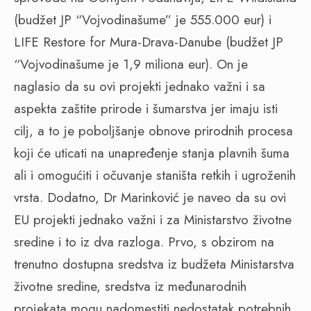
(budžet JP “Vojvodinašume” je 555.000 eur) i
LIFE Restore for Mura-Drava-Danube (budžet JP
“Vojvodinašume je 1,9 miliona eur). On je
naglasio da su ovi projekti jednako važni i sa
aspekta zaštite prirode i šumarstva jer imaju isti
cilj, a to je poboljšanje obnove prirodnih procesa
koji će uticati na unapređenje stanja plavnih šuma
ali i omogućiti i očuvanje staništa retkih i ugroženih
vrsta. Dodatno, Dr Marinković je naveo da su ovi
EU projekti jednako važni i za Ministarstvo životne
sredine i to iz dva razloga. Prvo, s obzirom na
trenutno dostupna sredstva iz budžeta Ministarstva
životne sredine, sredstva iz međunarodnih
projekata mogu nadomestiti nedostatak potrebnih