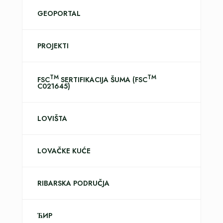
GEOPORTAL
PROJEKTI
TM
TM
FSC
SERTIFIKACIJA ŠUMA (FSC
C021645)
LOVIŠTA
LOVAČKE KUĆE
RIBARSKA PODRUČJA
ЋИР