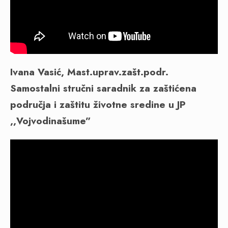
Ivana Vasić, Mast.uprav.zašt.podr.
Samostalni stručni saradnik za zaštićena
područja i zaštitu životne sredine u JP
,,Vojvodinašume”