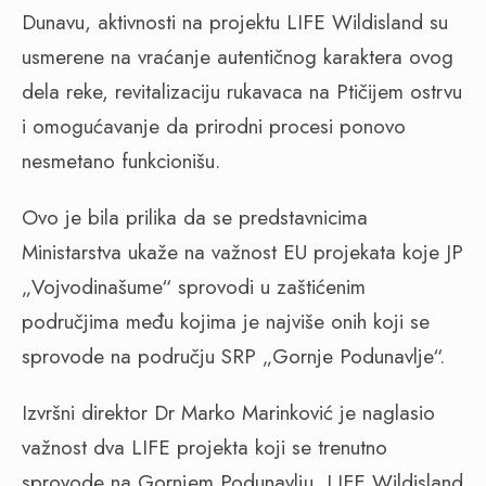
Dunavu, aktivnosti na projektu LIFE Wildisland su
usmerene na vraćanje autentičnog karaktera ovog
dela reke, revitalizaciju rukavaca na Ptičijem ostrvu
i omogućavanje da prirodni procesi ponovo
nesmetano funkcionišu.
Ovo je bila prilika da se predstavnicima
Ministarstva ukaže na važnost EU projekata koje JP
„Vojvodinašume“ sprovodi u zaštićenim
područjima među kojima je najviše onih koji se
sprovode na području SRP „Gornje Podunavlje“.
Izvršni direktor Dr Marko Marinković je naglasio
važnost dva LIFE projekta koji se trenutno
sprovode na Gornjem Podunavlju, LIFE Wildisland