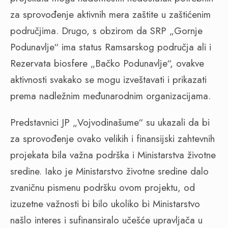
za sprovođenje aktivnih mera zaštite u zaštićenim
područjima. Drugo, s obzirom da SRP „Gornje
Podunavlje“ ima status Ramsarskog područja ali i
Rezervata biosfere „Bačko Podunavlje“, ovakve
aktivnosti svakako se mogu izveštavati i prikazati
prema nadležnim međunarodnim organizacijama.
Predstavnici JP „Vojvodinašume“ su ukazali da bi
za sprovođenje ovako velikih i finansijski zahtevnih
projekata bila važna podrška i Ministarstva životne
sredine. Iako je Ministarstvo životne sredine dalo
zvaničnu pismenu podršku ovom projektu, od
izuzetne važnosti bi bilo ukoliko bi Ministarstvo
našlo interes i sufinansiralo učešće upravljača u