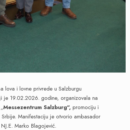
 lova i lovne privrede u Salzburgu
iji je 19.02.2026. godine, organizovala na
 „
Messezentrum Salzburg“,
promociju i
e Srbije. Manifestaciju je otvorio ambasador
i NJ.E. Marko Blagojević.