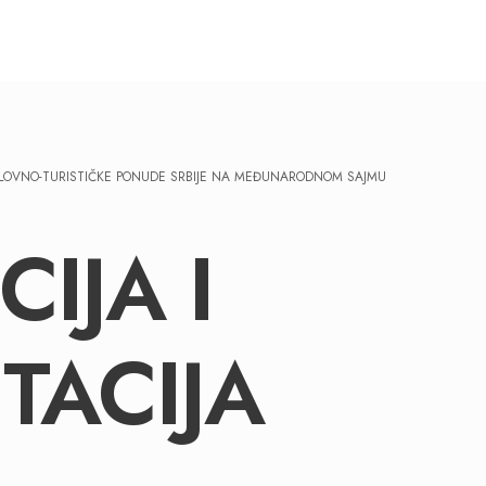
A LOVNO-TURISTIČKE PONUDE SRBIJE NA MEĐUNARODNOM SAJMU
IJA I
TACIJA