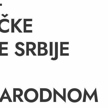
-
IČKE
 SRBIJE
NARODNOM