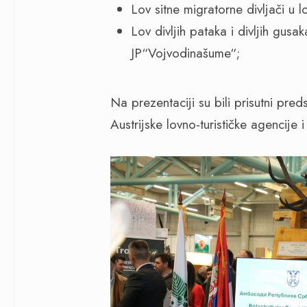
Lov sitne migratorne divljači u
Lov divljih pataka i divljih gus
JP“Vojvodinašume“;
Na prezentaciji su bili prisutni preds
Austrijske lovno-turističke agencije 