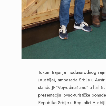
Tokom trajanja međunarodnog sajma
(Austrija), ambasada Srbije u Austr
štandu JP“Vojvodinašume“ u hali 8,
prezentaciju lovno-turističke ponud
Republike Srbije u Republici Austrij