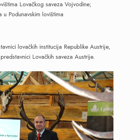
 lovištima Lovačkog saveza Vojvodine;
aka u Podunavskim lovištima
tavnici lovačkih institucija Republike Austrije,
i predstavnici Lovačkih saveza Austrije.