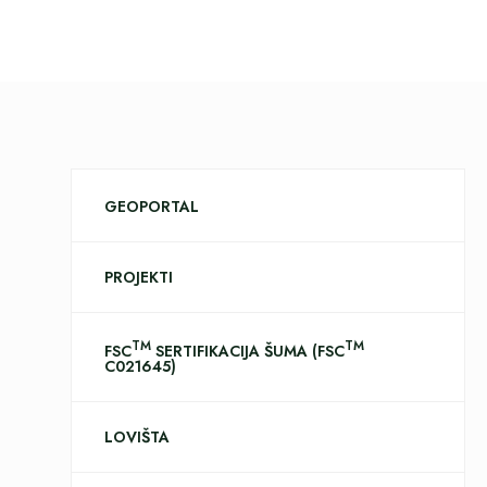
GEOPORTAL
PROJEKTI
TM
TM
FSC
SERTIFIKACIJA ŠUMA (FSC
C021645)
LOVIŠTA