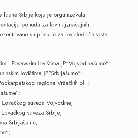
e faune Srbije koju je organizovala
entacija ponuda za lov najznačajnih
Prezentovane su ponude za lov sledećih vrsta
im i Posavskim lovištima JP“Vojvodinašume“;
ninskim lovištima JP“Srbijašume“;
Podkarpatskog regiona Vršačkih pl. i
našume“;
ma Lovačkog saveza Vojvodine;
a Lovačkog saveza Srbije;
ima Srbijašume;
ume“;