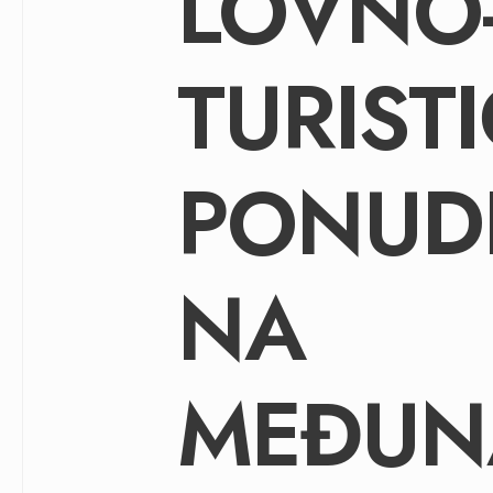
LOVNO
TURIST
PONUDE
NA
MEĐU