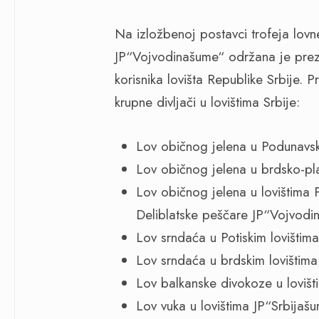
Na izložbenoj postavci trofeja lovn
JP“Vojvodinašume“ održana je prez
korisnika lovišta Republike Srbije. 
krupne divljači u lovištima Srbije:
Lov običnog jelena u Podunavsk
Lov običnog jelena u brdsko-pla
Lov običnog jelena u lovištima 
Deliblatske peščare JP“Vojvodi
Lov srndaća u Potiskim lovišti
Lov srndaća u brdskim lovištim
Lov balkanske divokoze u lovišt
Lov vuka u lovištima JP“Srbijaš