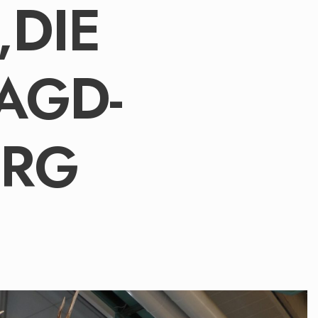
„DIE
AGD-
URG