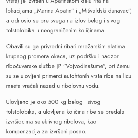
vrsta) je izvršen u Apatinskom delu rita na
lokacijama „Marina Apatin“ i „Mišvaldski dunavac“,
a odnosio se pre svega na izlov belog i sivog
tolstolobika u neograničenim količinama.
Obavili su ga privredni ribari mrežarskim alatima
krupnog promera okaca, uz podršku i nadzor
ribočuvarske službe JP “Vojvodinašume”, pri čemu
su se ulovljeni primerci autohtonih vrsta riba na licu
mesta vraćali nazad u ribolovnu vodu.
Ulovljeno je oko 500 kg belog i sivog
tolstolobika, a ulovljena količina ribe se predala
izvršiocima selektivnog ribolova, kao
kompenzacija za izvršeni posao.