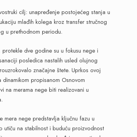
vostruki cilj: unapređenje postojećeg stanja u
dukaciju mlađih kolega kroz transfer stručnog
enog u prethodnom periodu.
 protekle dve godine su u fokusu nege i
 sanaciji posledica nastalih usled olujnog
rouzrokovalo značajne štete. Uprkos ovoj
u sa dinamikom propisanom Osnovom
i na merama nege biti realizovani u
a.
 mera nege predstavlja ključnu fazu u
no utiču na stabilnost i buduću proizvodnost