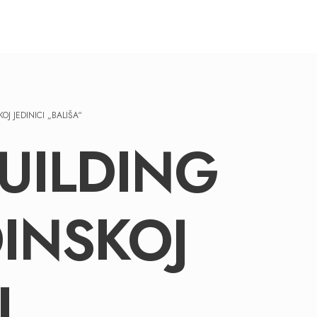
J JEDINICI „BALIŠA“
UILDING
INSKOJ
I