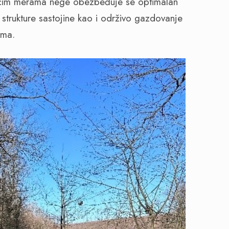
ćim merama nege obezbeđuje se optimalan
e strukture sastojine kao i održivo gazdovanje
uma.