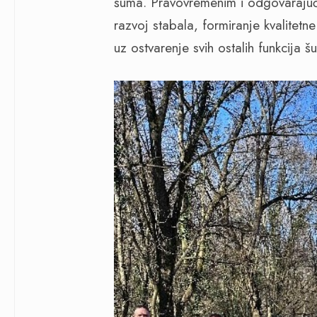
šuma. Pravovremenim i odgovaraju
razvoj stabala, formiranje kvalitetn
uz ostvarenje svih ostalih funkcija š