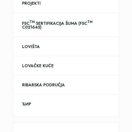
PROJEKTI
TM
TM
FSC
SERTIFIKACIJA ŠUMA (FSC
C021645)
LOVIŠTA
LOVAČKE KUĆE
RIBARSKA PODRUČJA
ЋИР