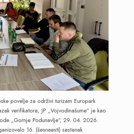
opske povelje za održivi turizam Europark
azak verifikatora, JP „Vojvodinašume“ je kao
irode „Gornje Podunavlje“, 29. 04. 2026.
anizovalo 16. (šesnaesti) sastanak