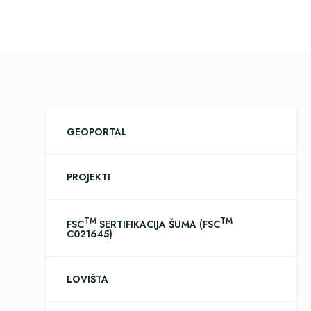
GEOPORTAL
PROJEKTI
TM
TM
FSC
SERTIFIKACIJA ŠUMA (FSC
C021645)
LOVIŠTA