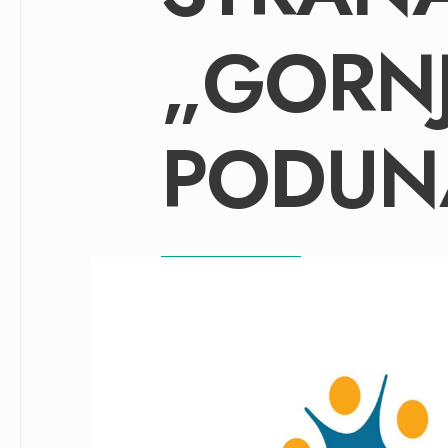
„GORN
PODUN