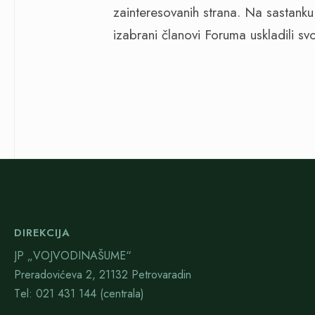
zainteresovanih strana. Na sastank
izabrani članovi Foruma uskladili 
DIREKCIJA
JP „VOJVODINAŠUME“
Preradovićeva 2, 21132 Petrovaradin
Тel: 021 431 144 (centrala)