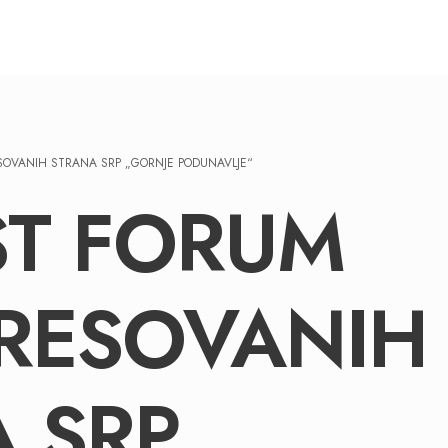
SOVANIH STRANA SRP „GORNJE PODUNAVLJE“
ST FORUM
RESOVANIH
 SRP