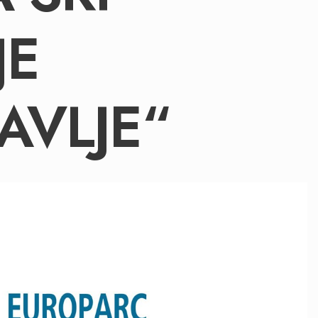
JE
AVLJE“