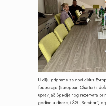
U cilju pripreme za novi ciklus Evr
federacije (European Charter) i dol
upravljač Specijalnog rezervata pr
godine u direkciji ŠG „Sombor“, org